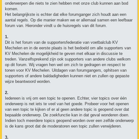
onderwerpen die niets te zien hebben met onze club kunnen aan bod
komen.
Het belangrijkste is echter dat elke forumganger zich houdt aan een
aantal regels. Op die manier maken we er allemaal samen een leefbaar
forum van. Hieronder vindt u de huisregels van dit forum.
1.
Dit is het forum van de supportersfederatie van voetbalclub KV
Mechelen en in de eerste plaats is het bedoeld om alle supporters van
KV Mechelen de mogelijkheid te geven met elkaar in discussie te
treden. Vanzelfsprekend zijn ook supporters van andere clubs welkom
op dit forum. Wij vragen hen wel om zich te gedragen en respect te
tonen voor KV Mechelen. Uitdagen van forumgangers, ophitsen van
supporters of andere baldadigheden kunnen niet en zullen op gepaste
wijze beantwoord worden.
2.
Iedereen is vrij om een topic te openen. Echter, vier topics over één
onderwerp is net iets te veel van het goede. Probeer voor het openen
van een topic te kijken of er al geen andere topic is geopend over dat
bepaalde onderwerp. De zoekfunctie kan in dat geval wonderen doen.
Indien toch meerdere topics geopend worden over een zelfde onderwerp
is de kans groot dat de moderatoren een topic zullen verwijderen.
3.