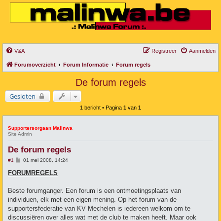
V&A
Registreer
Aanmelden
Forumoverzicht
Forum Informatie
Forum regels
De forum regels
Gesloten
1 bericht • Pagina
1
van
1
Supportersorgaan Malinwa
Site Admin
De forum regels
B
#1
01 mei 2008, 14:24
e
r
FORUMREGELS
i
c
h
Beste forumganger. Een forum is een ontmoetingsplaats van
t
individuen, elk met een eigen mening. Op het forum van de
supportersfederatie van KV Mechelen is iedereen welkom om te
discussiëren over alles wat met de club te maken heeft. Maar ook