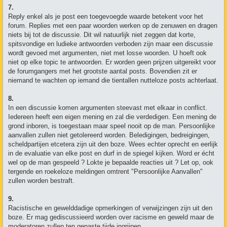
7.
Reply enkel als je post een toegevoegde waarde betekent voor het
forum. Replies met een paar woorden werken op de zenuwen en dragen
niets bij tot de discussie. Dit wil natuurlijk niet zeggen dat korte,
spitsvondige en ludieke antwoorden verboden zijn maar een discussie
wordt gevoed met argumenten, niet met losse woorden. U hoeft ook
niet op elke topic te antwoorden. Er worden geen prijzen uitgereikt voor
de forumgangers met het grootste aantal posts. Bovendien zit er
niemand te wachten op iemand die tientallen nutteloze posts achterlaat.
8.
In een discussie komen argumenten steevast met elkaar in conflict.
Iedereen heeft een eigen mening en zal die verdedigen. Een mening de
grond inboren, is toegestaan maar speel nooit op de man. Persoonlijke
aanvallen zullen niet getolereerd worden. Beledigingen, bedreigingen,
scheldpartijen etcetera zijn uit den boze. Wees echter oprecht en eerlijk
in de evaluatie van elke post en durf in de spiegel kijken. Word er écht
wel op de man gespeeld ? Lokte je bepaalde reacties uit ? Let op, ook
tergende en roekeloze meldingen omtrent "Persoonlijke Aanvallen"
zullen worden bestraft.
9.
Racistische en gewelddadige opmerkingen of verwijzingen zijn uit den
boze. Er mag gediscussieerd worden over racisme en geweld maar de
moderatoren zullen ten gepaste tijde ingrijpen.