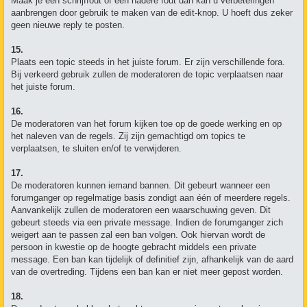
Maak je een schrijffout of een nadere fout dan kan u verbeteringen
aanbrengen door gebruik te maken van de edit-knop. U hoeft dus zeker
geen nieuwe reply te posten.
15.
Plaats een topic steeds in het juiste forum. Er zijn verschillende fora.
Bij verkeerd gebruik zullen de moderatoren de topic verplaatsen naar
het juiste forum.
16.
De moderatoren van het forum kijken toe op de goede werking en op
het naleven van de regels. Zij zijn gemachtigd om topics te
verplaatsen, te sluiten en/of te verwijderen.
17.
De moderatoren kunnen iemand bannen. Dit gebeurt wanneer een
forumganger op regelmatige basis zondigt aan één of meerdere regels.
Aanvankelijk zullen de moderatoren een waarschuwing geven. Dit
gebeurt steeds via een private message. Indien de forumganger zich
weigert aan te passen zal een ban volgen. Ook hiervan wordt de
persoon in kwestie op de hoogte gebracht middels een private
message. Een ban kan tijdelijk of definitief zijn, afhankelijk van de aard
van de overtreding. Tijdens een ban kan er niet meer gepost worden.
18.