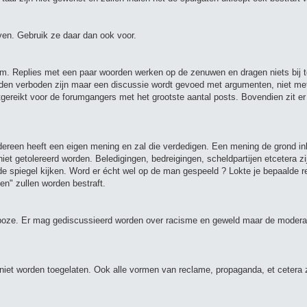
en. Gebruik ze daar dan ook voor.
um. Replies met een paar woorden werken op de zenuwen en dragen niets bij t
woorden verboden zijn maar een discussie wordt gevoed met argumenten, niet me
itgereikt voor de forumgangers met het grootste aantal posts. Bovendien zit e
dereen heeft een eigen mening en zal die verdedigen. Een mening de grond in
et getolereerd worden. Beledigingen, bedreigingen, scheldpartijen etcetera zi
 de spiegel kijken. Word er écht wel op de man gespeeld ? Lokte je bepaalde re
en" zullen worden bestraft.
 boze. Er mag gediscussieerd worden over racisme en geweld maar de moderat
 niet worden toegelaten. Ook alle vormen van reclame, propaganda, et cetera z