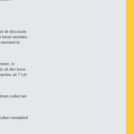
ot de discussie.
t losse woorden.
r niemand te
boren, is
jn uit den boze.
acties uit ? Let
oren zullen ten
ullen verwijderd