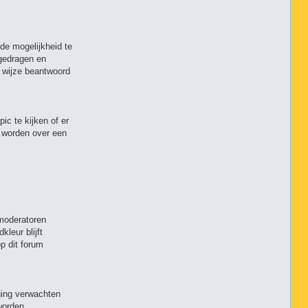
de mogelijkheid te
 gedragen en
 wijze beantwoord
ic te kijken of er
d worden over een
 moderatoren
leur blijft
p dit forum
ging verwachten
worden.