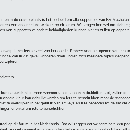
en en in de eerste plaats is het bedoeld om alle supporters van KV Mechelen 
porters van andere clubs welkom op dit forum. Wij vragen hen wel om zich te
en van supporters of andere baldadigheden kunnen niet en zullen op gepaste
derwerp is net iets te veel van het goede. Probeer voor het openen van een top
functie kan in dat geval wonderen doen. Indien toch meerdere topics geopen
verwijderen.
fdletters.
kan natuurlijk altijd maar wanneer u hele zinnen in drukletters zet, zullen de
en andere kleur kan gebruikt worden om iets te benadrukken maar de standaardk
et te overdrijven in het gebruik van smileys en u te beperken tot de set die o
lingen er enkel om iets te benadrukken.
ertaal op dit forum is het Nederlands. Dat wil zeggen dat we tenminste een po
al zijn niet gewenst en zullen indien het de spuigaten uitloopt ook bestraft 