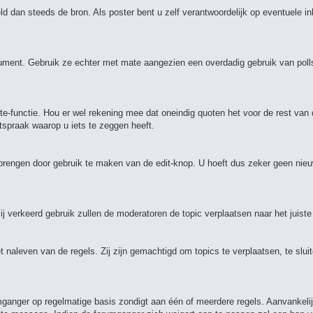
d dan steeds de bron. Als poster bent u zelf verantwoordelijk op eventuele i
rument. Gebruik ze echter met mate aangezien een overdadig gebruik van poll
e-functie. Hou er wel rekening mee dat oneindig quoten het voor de rest van
itspraak waarop u iets te zeggen heeft.
nbrengen door gebruik te maken van de edit-knop. U hoeft dus zeker geen nieu
 Bij verkeerd gebruik zullen de moderatoren de topic verplaatsen naar het juiste
naleven van de regels. Zij zijn gemachtigd om topics te verplaatsen, te sluit
anger op regelmatige basis zondigt aan één of meerdere regels. Aanvankelij