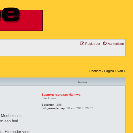
Registreer
Aanmelden
1 bericht • Pagina
1
van
1
Auteur
Supportersorgaan Malinwa
Site Admin
Berichten:
258
Lid geworden op:
30 apr 2008, 20:35
V Mechelen is
nen aan bod
n. Hieronder vindt