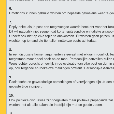
6.
Emoticons kunnen gebruikt worden om bepaalde gevoelens weer te gev
7.
Reply enkel als je post een toegevoegde waarde betekent voor het for
Dit wil natuurlijk niet zeggen dat korte, spitsvondige en ludieke ant
U hoeft ook niet op elke topic te antwoorden. Er worden geen prijzen u
wachten op iemand die tientallen nutteloze posts achterlaat.
8.
In een discussie komen argumenten steevast met elkaar in conflict. Ie
toegestaan maar speel nooit op de man. Persoonlijke aanvallen zullen ni
Wees echter oprecht en eerlijk in de evaluatie van elke post en durf in
op, ook tergende en roekeloze meldingen omtrent "Persoonlijke Aanvall
9.
Racistische en gewelddadige opmerkingen of verwijzingen zijn uit den
gepaste tijde ingrijpen.
10.
Ook politieke discussies zijn toegelaten maar politieke propaganda zal
worden, net als alle zaken die in strijd zijn met de goede zeden.
11.