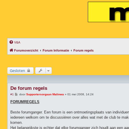
V&A
Forumoverzicht
Forum Informatie
Forum regels
Gesloten
De forum regels
B
#1
door
Supportersorgaan Malinwa
»
01 mei 2008, 14:24
e
r
FORUMREGELS
i
c
h
Beste forumganger. Een forum is een ontmoetingsplaats van individuen
t
iedereen welkom om te discussiëren over alles wat met de club te ma
komen.
Het belangrijkste is echter dat elke forumganger zich houdt aan een a