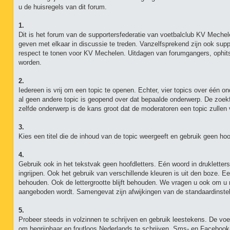
u de huisregels van dit forum.
1.
Dit is het forum van de supportersfederatie van voetbalclub KV Mechel
geven met elkaar in discussie te treden. Vanzelfsprekend zijn ook sup
respect te tonen voor KV Mechelen. Uitdagen van forumgangers, ophits
worden.
2.
Iedereen is vrij om een topic te openen. Echter, vier topics over één on
al geen andere topic is geopend over dat bepaalde onderwerp. De zoek
zelfde onderwerp is de kans groot dat de moderatoren een topic zullen 
3.
Kies een titel die de inhoud van de topic weergeeft en gebruik geen hoo
4.
Gebruik ook in het tekstvak geen hoofdletters. Eén woord in drukletters 
ingrijpen. Ook het gebruik van verschillende kleuren is uit den boze. E
behouden. Ook de lettergrootte blijft behouden. We vragen u ook om u ni
aangeboden wordt. Samengevat zijn afwijkingen van de standaardinstel
5.
Probeer steeds in volzinnen te schrijven en gebruik leestekens. De vo
om begrijpbaar en foutloos Nederlands te schrijven. Sms- en Facebook-ta