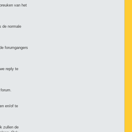
nbreuken van het
s de normale
 de forumgangers
we reply te
 forum.
en en/of te
k zullen de