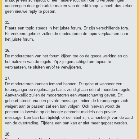
Maak je een schrijffout of een nadere fout dan kan u verbeteringen
aanbrengen door gebruik te maken van de edit-knop. U hoeft dus zeker
geen nieuwe reply te posten.
15.
Plaats een topic steeds in het juiste forum. Er zijn verschillende fora.
Bij verkeerd gebruik zullen de moderatoren de topic verplaatsen naar
het juiste forum.
16.
De moderatoren van het forum kijken toe op de goede werking en op
het naleven van de regels. Zij zijn gemachtigd om topics te
verplaatsen, te sluiten en/of te verwijderen.
17.
De moderatoren kunnen iemand bannen. Dit gebeurt wanneer een
forumganger op regelmatige basis zondigt aan één of meerdere regels.
Aanvankelijk zullen de moderatoren een waarschuwing geven. Dit
gebeurt steeds via een private message. Indien de forumganger zich
weigert aan te passen zal een ban volgen. Ook hiervan wordt de
persoon in kwestie op de hoogte gebracht middels een private
message. Een ban kan tijdelijk of definitief zijn, afhankelijk van de aard
van de overtreding. Tijdens een ban kan er niet meer gepost worden.
18.