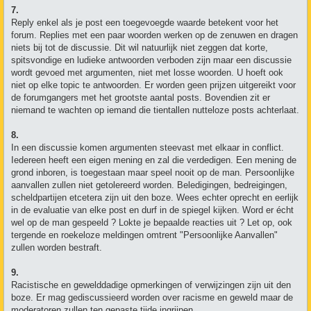
7.
Reply enkel als je post een toegevoegde waarde betekent voor het
forum. Replies met een paar woorden werken op de zenuwen en dragen
niets bij tot de discussie. Dit wil natuurlijk niet zeggen dat korte,
spitsvondige en ludieke antwoorden verboden zijn maar een discussie
wordt gevoed met argumenten, niet met losse woorden. U hoeft ook
niet op elke topic te antwoorden. Er worden geen prijzen uitgereikt voor
de forumgangers met het grootste aantal posts. Bovendien zit er
niemand te wachten op iemand die tientallen nutteloze posts achterlaat.
8.
In een discussie komen argumenten steevast met elkaar in conflict.
Iedereen heeft een eigen mening en zal die verdedigen. Een mening de
grond inboren, is toegestaan maar speel nooit op de man. Persoonlijke
aanvallen zullen niet getolereerd worden. Beledigingen, bedreigingen,
scheldpartijen etcetera zijn uit den boze. Wees echter oprecht en eerlijk
in de evaluatie van elke post en durf in de spiegel kijken. Word er écht
wel op de man gespeeld ? Lokte je bepaalde reacties uit ? Let op, ook
tergende en roekeloze meldingen omtrent "Persoonlijke Aanvallen"
zullen worden bestraft.
9.
Racistische en gewelddadige opmerkingen of verwijzingen zijn uit den
boze. Er mag gediscussieerd worden over racisme en geweld maar de
moderatoren zullen ten gepaste tijde ingrijpen.