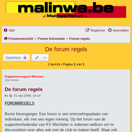
V&A
Registreer
Aanmelden
Forumoverzicht
Forum Informatie
Forum regels
De forum regels
Gesloten
1 bericht • Pagina
1
van
1
Supportersorgaan Malinwa
Site Admin
De forum regels
B
#1
01 mei 2008, 14:24
e
r
FORUMREGELS
i
c
h
Beste forumganger. Een forum is een ontmoetingsplaats van
t
individuen, elk met een eigen mening. Op het forum van de
supportersfederatie van KV Mechelen is iedereen welkom om te
discussiëren over alles wat met de club te maken heeft. Maar ook