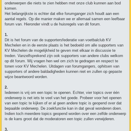
onderwerpen die niets te zien hebben met onze club kunnen aan bod
komen.
Het belangrijkste is echter dat elke forumganger zich houdt aan een
aantal regels. Op die manier maken we er allemaal samen een leefbaar
forum van. Hieronder vindt u de huisregels van dit forum.
1.
Dit is het forum van de supportersfederatie van voetbalclub KV
Mechelen en in de eerste plaats is het bedoeld om alle supporters van
KV Mechelen de mogelijkheid te geven met elkaar in discussie te
treden. Vanzelfsprekend zijn ook supporters van andere clubs welkom
op dit forum. Wij vragen hen wel om zich te gedragen en respect te
tonen voor KV Mechelen. Uitdagen van forumgangers, ophitsen van
supporters of andere baldadigheden kunnen niet en zullen op gepaste
wijze beantwoord worden.
2.
Iedereen is vrij om een topic te openen. Echter, vier topics over één
onderwerp is net iets te veel van het goede. Probeer voor het openen
van een topic te kijken of er al geen andere topic is geopend over dat
bepaalde onderwerp. De zoekfunctie kan in dat geval wonderen doen.
Indien toch meerdere topics geopend worden over een zelfde onderwerp
is de kans groot dat de moderatoren een topic zullen verwijderen.
3.