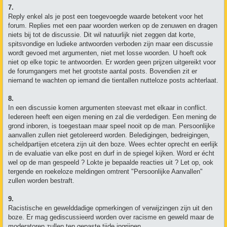
7.
Reply enkel als je post een toegevoegde waarde betekent voor het
forum. Replies met een paar woorden werken op de zenuwen en dragen
niets bij tot de discussie. Dit wil natuurlijk niet zeggen dat korte,
spitsvondige en ludieke antwoorden verboden zijn maar een discussie
wordt gevoed met argumenten, niet met losse woorden. U hoeft ook
niet op elke topic te antwoorden. Er worden geen prijzen uitgereikt voor
de forumgangers met het grootste aantal posts. Bovendien zit er
niemand te wachten op iemand die tientallen nutteloze posts achterlaat.
8.
In een discussie komen argumenten steevast met elkaar in conflict.
Iedereen heeft een eigen mening en zal die verdedigen. Een mening de
grond inboren, is toegestaan maar speel nooit op de man. Persoonlijke
aanvallen zullen niet getolereerd worden. Beledigingen, bedreigingen,
scheldpartijen etcetera zijn uit den boze. Wees echter oprecht en eerlijk
in de evaluatie van elke post en durf in de spiegel kijken. Word er écht
wel op de man gespeeld ? Lokte je bepaalde reacties uit ? Let op, ook
tergende en roekeloze meldingen omtrent "Persoonlijke Aanvallen"
zullen worden bestraft.
9.
Racistische en gewelddadige opmerkingen of verwijzingen zijn uit den
boze. Er mag gediscussieerd worden over racisme en geweld maar de
moderatoren zullen ten gepaste tijde ingrijpen.