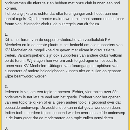
onderwerpen die niets te zien hebben met onze club kunnen aan bod
komen.
Het belangrijkste is echter dat elke forumganger zich houdt aan een
aantal regels. Op die manier maken we er allemaal samen een leefbaar
forum van. Hieronder vindt u de huisregels van dit forum.
1.
Dit is het forum van de supportersfederatie van voetbalclub KV
Mechelen en in de eerste plaats is het bedoeld om alle supporters van
KV Mechelen de mogelijkheid te geven met elkaar in discussie te
treden. Vanzelfsprekend zijn ook supporters van andere clubs welkom
op dit forum. Wij vragen hen wel om zich te gedragen en respect te
tonen voor KV Mechelen. Uitdagen van forumgangers, ophitsen van
supporters of andere baldadigheden kunnen niet en zullen op gepaste
wijze beantwoord worden.
2.
Iedereen is vrij om een topic te openen. Echter, vier topics over één
onderwerp is net iets te veel van het goede. Probeer voor het openen
van een topic te kijken of er al geen andere topic is geopend over dat
bepaalde onderwerp. De zoekfunctie kan in dat geval wonderen doen.
Indien toch meerdere topics geopend worden over een zelfde onderwerp
is de kans groot dat de moderatoren een topic zullen verwijderen.
3.