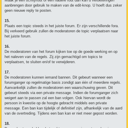
Maak je een schrijffout of een nadere fout dan kan u verbeteringen
aanbrengen door gebruik te maken van de edit-knop. U hoeft dus zeker
geen nieuwe reply te posten.
15.
Plaats een topic steeds in het juiste forum. Er zijn verschillende fora.
Bij verkeerd gebruik zullen de moderatoren de topic verplaatsen naar
het juiste forum.
16.
De moderatoren van het forum kijken toe op de goede werking en op
het naleven van de regels. Zij zijn gemachtigd om topics te
verplaatsen, te sluiten en/of te verwijderen.
17.
De moderatoren kunnen iemand bannen. Dit gebeurt wanneer een
forumganger op regelmatige basis zondigt aan één of meerdere regels.
Aanvankelijk zullen de moderatoren een waarschuwing geven. Dit
gebeurt steeds via een private message. Indien de forumganger zich
weigert aan te passen zal een ban volgen. Ook hiervan wordt de
persoon in kwestie op de hoogte gebracht middels een private
message. Een ban kan tijdelijk of definitief zijn, afhankelijk van de aard
van de overtreding. Tijdens een ban kan er niet meer gepost worden.
18.