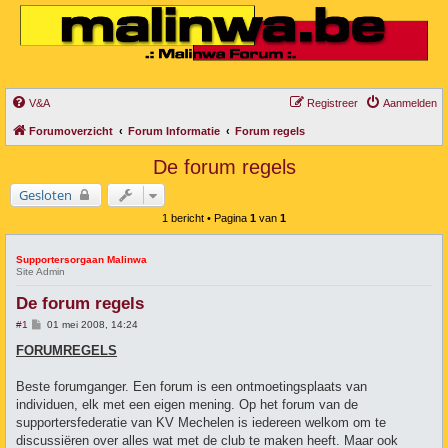
V&A
Registreer
Aanmelden
Forumoverzicht
Forum Informatie
Forum regels
De forum regels
Gesloten
1 bericht • Pagina
1
van
1
Supportersorgaan Malinwa
Site Admin
De forum regels
B
#1
01 mei 2008, 14:24
e
r
FORUMREGELS
i
c
h
Beste forumganger. Een forum is een ontmoetingsplaats van
t
individuen, elk met een eigen mening. Op het forum van de
supportersfederatie van KV Mechelen is iedereen welkom om te
discussiëren over alles wat met de club te maken heeft. Maar ook