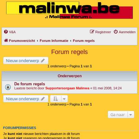
V&A
Registreer
Aanmelden
Forumoverzicht
Forum Informatie
Forum regels
Forum regels
Nieuw onderwerp
1 onderwerp • Pagina
1
van
1
Onderwerpen
De forum regels
Laatste bericht door
Supportersorgaan Malinwa
«
01 mei 2008, 14:24
Nieuw onderwerp
1 onderwerp • Pagina
1
van
1
Ga naar
FORUMPERMISSIES
Je
kunt niet
nieuwe berichten plaatsen in dit forum
Je
kunt niet
reageren op onderwerpen in dit forum