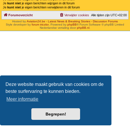
Je
kunt niet
je eigen berichten wijzigen in dit forum
Je
kunt niet
je eigen berichten verwijderen in dit forum
Forumoverzicht
Verwijder cookies
Alle tijden zijn
UTC+02:00
Hosted by
Aviation24.be - Latest News & Breaking Stories - Discussion Forums
Style developer by
forum tricolor
,
Powered by
phpBB
® Forum Software © phpBB Limited
Nederlandse vertaling door
phpBB.nl
.
Deze website maakt gebruik van cookies om de
beste surfervaring te kunnen bieden.
Meer informatie
Begrepen!