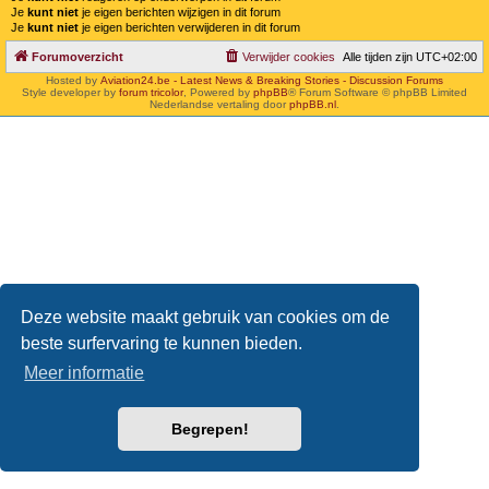
Je
kunt niet
je eigen berichten wijzigen in dit forum
Je
kunt niet
je eigen berichten verwijderen in dit forum
Forumoverzicht
Verwijder cookies
Alle tijden zijn
UTC+02:00
Hosted by
Aviation24.be - Latest News & Breaking Stories - Discussion Forums
Style developer by
forum tricolor
,
Powered by
phpBB
® Forum Software © phpBB Limited
Nederlandse vertaling door
phpBB.nl
.
Deze website maakt gebruik van cookies om de
beste surfervaring te kunnen bieden.
Meer informatie
Begrepen!