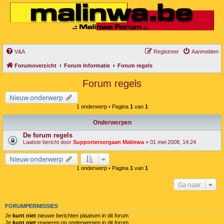
V&A
Registreer
Aanmelden
Forumoverzicht
Forum Informatie
Forum regels
Forum regels
Nieuw onderwerp
1 onderwerp • Pagina
1
van
1
Onderwerpen
De forum regels
Laatste bericht door
Supportersorgaan Malinwa
«
01 mei 2008, 14:24
Nieuw onderwerp
1 onderwerp • Pagina
1
van
1
Ga naar
FORUMPERMISSIES
Je
kunt niet
nieuwe berichten plaatsen in dit forum
Je
kunt niet
reageren op onderwerpen in dit forum