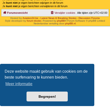
Je
kunt niet
je eigen berichten wijzigen in dit forum
Je
kunt niet
je eigen berichten verwijderen in dit forum
Forumoverzicht
Verwijder cookies
Alle tijden zijn
UTC+02:00
Hosted by
Aviation24.be - Latest News & Breaking Stories - Discussion Forums
Style developer by
forum tricolor
,
Powered by
phpBB
® Forum Software © phpBB Limited
Nederlandse vertaling door
phpBB.nl
.
Deze website maakt gebruik van cookies om de
beste surfervaring te kunnen bieden.
Meer informatie
Begrepen!