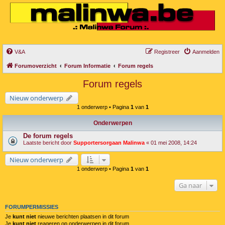
V&A
Registreer
Aanmelden
Forumoverzicht
Forum Informatie
Forum regels
Forum regels
Nieuw onderwerp
1 onderwerp • Pagina
1
van
1
Onderwerpen
De forum regels
Laatste bericht door
Supportersorgaan Malinwa
«
01 mei 2008, 14:24
Nieuw onderwerp
1 onderwerp • Pagina
1
van
1
Ga naar
FORUMPERMISSIES
Je
kunt niet
nieuwe berichten plaatsen in dit forum
Je
kunt niet
reageren op onderwerpen in dit forum