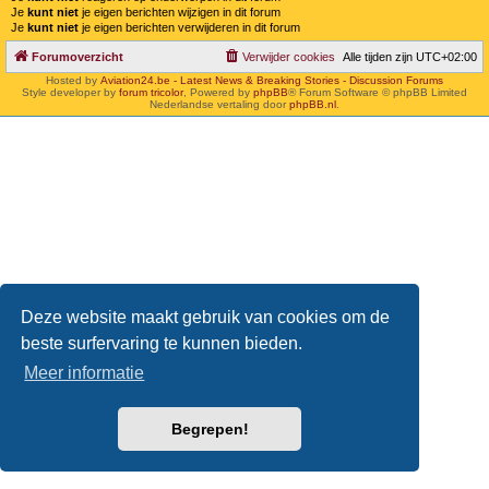
Je
kunt niet
je eigen berichten wijzigen in dit forum
Je
kunt niet
je eigen berichten verwijderen in dit forum
Forumoverzicht
Verwijder cookies
Alle tijden zijn
UTC+02:00
Hosted by
Aviation24.be - Latest News & Breaking Stories - Discussion Forums
Style developer by
forum tricolor
,
Powered by
phpBB
® Forum Software © phpBB Limited
Nederlandse vertaling door
phpBB.nl
.
Deze website maakt gebruik van cookies om de
beste surfervaring te kunnen bieden.
Meer informatie
Begrepen!