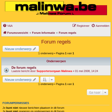
V&A
Registreer
Aanmelden
Forumoverzicht
Forum Informatie
Forum regels
Forum regels
Nieuw onderwerp
1 onderwerp • Pagina
1
van
1
Onderwerpen
De forum regels
Laatste bericht door
Supportersorgaan Malinwa
«
01 mei 2008, 14:24
Nieuw onderwerp
1 onderwerp • Pagina
1
van
1
Ga naar
FORUMPERMISSIES
Je
kunt niet
nieuwe berichten plaatsen in dit forum
Je
kunt niet
reageren op onderwerpen in dit forum