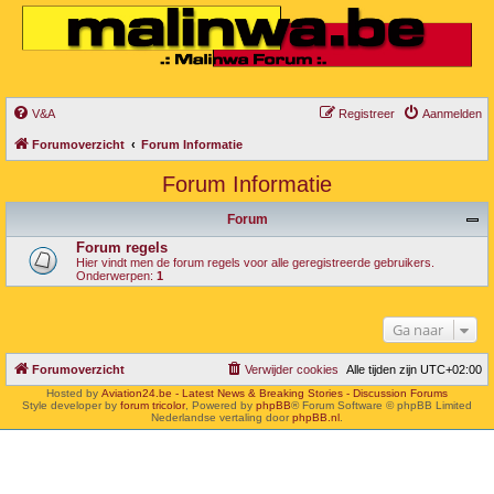
V&A
Registreer
Aanmelden
Forumoverzicht
Forum Informatie
Forum Informatie
Forum
Forum regels
Hier vindt men de forum regels voor alle geregistreerde gebruikers.
Onderwerpen:
1
Ga naar
Forumoverzicht
Verwijder cookies
Alle tijden zijn
UTC+02:00
Hosted by
Aviation24.be - Latest News & Breaking Stories - Discussion Forums
Style developer by
forum tricolor
,
Powered by
phpBB
® Forum Software © phpBB Limited
Nederlandse vertaling door
phpBB.nl
.