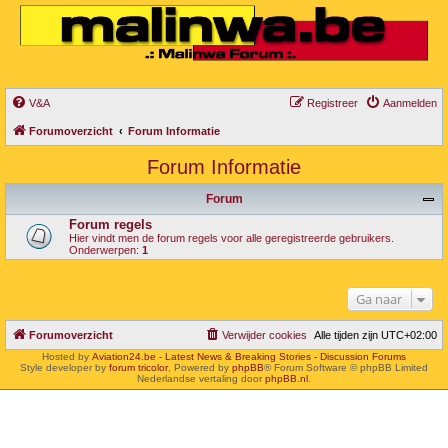
V&A
Registreer
Aanmelden
Forumoverzicht
Forum Informatie
Forum Informatie
Forum
Forum regels
Hier vindt men de forum regels voor alle geregistreerde gebruikers.
Onderwerpen:
1
Ga naar
Forumoverzicht
Verwijder cookies
Alle tijden zijn
UTC+02:00
Hosted by
Aviation24.be - Latest News & Breaking Stories - Discussion Forums
Style developer by
forum tricolor
,
Powered by
phpBB
® Forum Software © phpBB Limited
Nederlandse vertaling door
phpBB.nl
.