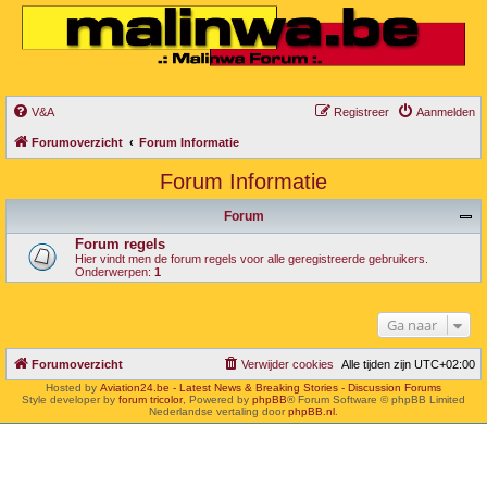
V&A
Registreer
Aanmelden
Forumoverzicht
Forum Informatie
Forum Informatie
Forum
Forum regels
Hier vindt men de forum regels voor alle geregistreerde gebruikers.
Onderwerpen:
1
Ga naar
Forumoverzicht
Verwijder cookies
Alle tijden zijn
UTC+02:00
Hosted by
Aviation24.be - Latest News & Breaking Stories - Discussion Forums
Style developer by
forum tricolor
,
Powered by
phpBB
® Forum Software © phpBB Limited
Nederlandse vertaling door
phpBB.nl
.