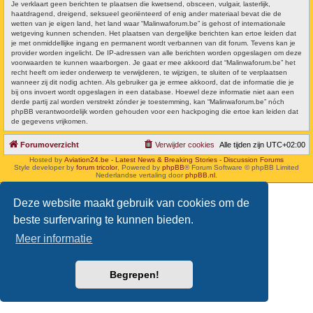
Je verklaart geen berichten te plaatsen die kwetsend, obsceen, vulgair, lasterlijk,
haatdragend, dreigend, seksueel georiënteerd of enig ander materiaal bevat die de
wetten van je eigen land, het land waar “Malinwaforum.be” is gehost of internationale
wetgeving kunnen schenden. Het plaatsen van dergelijke berichten kan ertoe leiden dat
je met onmiddellijke ingang en permanent wordt verbannen van dit forum. Tevens kan je
provider worden ingelicht. De IP-adressen van alle berichten worden opgeslagen om deze
voorwaarden te kunnen waarborgen. Je gaat er mee akkoord dat “Malinwaforum.be” het
recht heeft om ieder onderwerp te verwijderen, te wijzigen, te sluiten of te verplaatsen
wanneer zij dit nodig achten. Als gebruiker ga je ermee akkoord, dat de informatie die je
bij ons invoert wordt opgeslagen in een database. Hoewel deze informatie niet aan een
derde partij zal worden verstrekt zónder je toestemming, kan “Malinwaforum.be” nóch
phpBB verantwoordelijk worden gehouden voor een hackpoging die ertoe kan leiden dat
de gegevens vrijkomen.
Forumoverzicht
Verwijder cookies
Alle tijden zijn
UTC+02:00
Hosted by
Aviation24.be - Latest News & Breaking Stories - Discussion Forums
Style developer by
forum tricolor
,
Powered by
phpBB
® Forum Software © phpBB Limited
Nederlandse vertaling door
phpBB.nl
.
Deze website maakt gebruik van cookies om de
beste surfervaring te kunnen bieden.
Meer informatie
Begrepen!