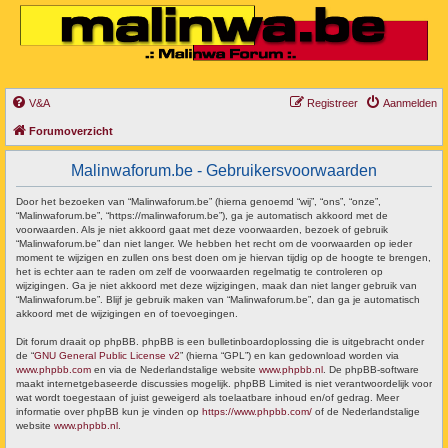
V&A
Registreer
Aanmelden
Forumoverzicht
Malinwaforum.be - Gebruikersvoorwaarden
Door het bezoeken van “Malinwaforum.be” (hierna genoemd “wij”, “ons”, “onze”,
“Malinwaforum.be”, “https://malinwaforum.be”), ga je automatisch akkoord met de
voorwaarden. Als je niet akkoord gaat met deze voorwaarden, bezoek of gebruik
“Malinwaforum.be” dan niet langer. We hebben het recht om de voorwaarden op ieder
moment te wijzigen en zullen ons best doen om je hiervan tijdig op de hoogte te brengen,
het is echter aan te raden om zelf de voorwaarden regelmatig te controleren op
wijzigingen. Ga je niet akkoord met deze wijzigingen, maak dan niet langer gebruik van
“Malinwaforum.be”. Blijf je gebruik maken van “Malinwaforum.be”, dan ga je automatisch
akkoord met de wijzigingen en of toevoegingen.
Dit forum draait op phpBB. phpBB is een bulletinboardoplossing die is uitgebracht onder
de “
GNU General Public License v2
” (hierna “GPL”) en kan gedownload worden via
www.phpbb.com
en via de Nederlandstalige website
www.phpbb.nl
. De phpBB-software
maakt internetgebaseerde discussies mogelijk. phpBB Limited is niet verantwoordelijk voor
wat wordt toegestaan of juist geweigerd als toelaatbare inhoud en/of gedrag. Meer
informatie over phpBB kun je vinden op
https://www.phpbb.com/
of de Nederlandstalige
website
www.phpbb.nl
.