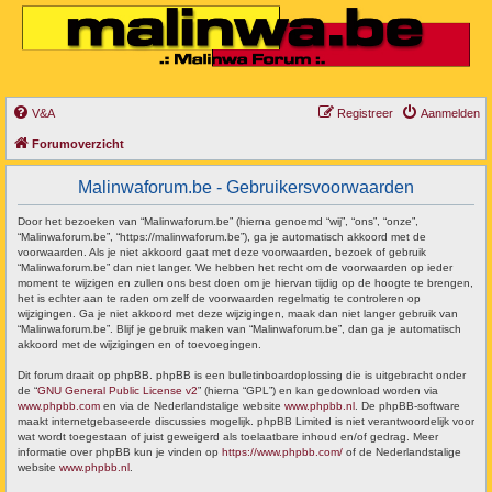
V&A
Registreer
Aanmelden
Forumoverzicht
Malinwaforum.be - Gebruikersvoorwaarden
Door het bezoeken van “Malinwaforum.be” (hierna genoemd “wij”, “ons”, “onze”,
“Malinwaforum.be”, “https://malinwaforum.be”), ga je automatisch akkoord met de
voorwaarden. Als je niet akkoord gaat met deze voorwaarden, bezoek of gebruik
“Malinwaforum.be” dan niet langer. We hebben het recht om de voorwaarden op ieder
moment te wijzigen en zullen ons best doen om je hiervan tijdig op de hoogte te brengen,
het is echter aan te raden om zelf de voorwaarden regelmatig te controleren op
wijzigingen. Ga je niet akkoord met deze wijzigingen, maak dan niet langer gebruik van
“Malinwaforum.be”. Blijf je gebruik maken van “Malinwaforum.be”, dan ga je automatisch
akkoord met de wijzigingen en of toevoegingen.
Dit forum draait op phpBB. phpBB is een bulletinboardoplossing die is uitgebracht onder
de “
GNU General Public License v2
” (hierna “GPL”) en kan gedownload worden via
www.phpbb.com
en via de Nederlandstalige website
www.phpbb.nl
. De phpBB-software
maakt internetgebaseerde discussies mogelijk. phpBB Limited is niet verantwoordelijk voor
wat wordt toegestaan of juist geweigerd als toelaatbare inhoud en/of gedrag. Meer
informatie over phpBB kun je vinden op
https://www.phpbb.com/
of de Nederlandstalige
website
www.phpbb.nl
.