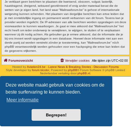
Je verklaart geen berichten te plaatsen die kwetsend, obsceen, vulgair, lasterlijk,
haatdragend, dreigend, seksueel georiënteerd of enig ander materiaal bevat die de
wetten van je eigen land, het land waar “Malinwaforum.be” is gehost of internationale
wetgeving kunnen schenden. Het plaatsen van dergelijke berichten kan ertoe leiden dat
je met onmiddellijke ingang en permanent wordt verbannen van dit forum. Tevens kan je
provider worden ingelicht. De IP-adressen van alle berichten worden opgeslagen om deze
voorwaarden te kunnen waarborgen. Je gaat er mee akkoord dat “Malinwaforum.be” het
recht heeft om ieder onderwerp te verwijderen, te wijzigen, te sluiten of te verplaatsen
wanneer zij dit nodig achten. Als gebruiker ga je ermee akkoord, dat de informatie die je
bij ons invoert wordt opgeslagen in een database. Hoewel deze informatie niet aan een
derde partij zal worden verstrekt zónder je toestemming, kan “Malinwaforum.be” nóch
phpBB verantwoordelijk worden gehouden voor een hackpoging die ertoe kan leiden dat
de gegevens vrijkomen.
Forumoverzicht
Verwijder cookies
Alle tijden zijn
UTC+02:00
Hosted by
Aviation24.be - Latest News & Breaking Stories - Discussion Forums
Style developer by
forum tricolor
,
Powered by
phpBB
® Forum Software © phpBB Limited
Nederlandse vertaling door
phpBB.nl
.
Deze website maakt gebruik van cookies om de
beste surfervaring te kunnen bieden.
Meer informatie
Begrepen!