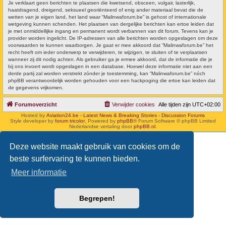
Je verklaart geen berichten te plaatsen die kwetsend, obsceen, vulgair, lasterlijk,
haatdragend, dreigend, seksueel georiënteerd of enig ander materiaal bevat die de
wetten van je eigen land, het land waar “Malinwaforum.be” is gehost of internationale
wetgeving kunnen schenden. Het plaatsen van dergelijke berichten kan ertoe leiden dat
je met onmiddellijke ingang en permanent wordt verbannen van dit forum. Tevens kan je
provider worden ingelicht. De IP-adressen van alle berichten worden opgeslagen om deze
voorwaarden te kunnen waarborgen. Je gaat er mee akkoord dat “Malinwaforum.be” het
recht heeft om ieder onderwerp te verwijderen, te wijzigen, te sluiten of te verplaatsen
wanneer zij dit nodig achten. Als gebruiker ga je ermee akkoord, dat de informatie die je
bij ons invoert wordt opgeslagen in een database. Hoewel deze informatie niet aan een
derde partij zal worden verstrekt zónder je toestemming, kan “Malinwaforum.be” nóch
phpBB verantwoordelijk worden gehouden voor een hackpoging die ertoe kan leiden dat
de gegevens vrijkomen.
Forumoverzicht
Verwijder cookies
Alle tijden zijn
UTC+02:00
Hosted by
Aviation24.be - Latest News & Breaking Stories - Discussion Forums
Style developer by
forum tricolor
,
Powered by
phpBB
® Forum Software © phpBB Limited
Nederlandse vertaling door
phpBB.nl
.
Deze website maakt gebruik van cookies om de
beste surfervaring te kunnen bieden.
Meer informatie
Begrepen!