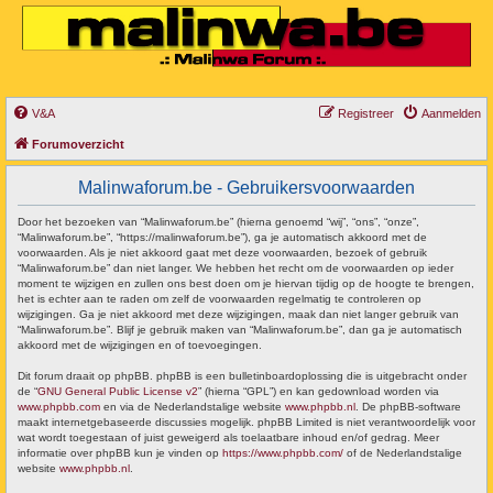
V&A
Registreer
Aanmelden
Forumoverzicht
Malinwaforum.be - Gebruikersvoorwaarden
Door het bezoeken van “Malinwaforum.be” (hierna genoemd “wij”, “ons”, “onze”,
“Malinwaforum.be”, “https://malinwaforum.be”), ga je automatisch akkoord met de
voorwaarden. Als je niet akkoord gaat met deze voorwaarden, bezoek of gebruik
“Malinwaforum.be” dan niet langer. We hebben het recht om de voorwaarden op ieder
moment te wijzigen en zullen ons best doen om je hiervan tijdig op de hoogte te brengen,
het is echter aan te raden om zelf de voorwaarden regelmatig te controleren op
wijzigingen. Ga je niet akkoord met deze wijzigingen, maak dan niet langer gebruik van
“Malinwaforum.be”. Blijf je gebruik maken van “Malinwaforum.be”, dan ga je automatisch
akkoord met de wijzigingen en of toevoegingen.
Dit forum draait op phpBB. phpBB is een bulletinboardoplossing die is uitgebracht onder
de “
GNU General Public License v2
” (hierna “GPL”) en kan gedownload worden via
www.phpbb.com
en via de Nederlandstalige website
www.phpbb.nl
. De phpBB-software
maakt internetgebaseerde discussies mogelijk. phpBB Limited is niet verantwoordelijk voor
wat wordt toegestaan of juist geweigerd als toelaatbare inhoud en/of gedrag. Meer
informatie over phpBB kun je vinden op
https://www.phpbb.com/
of de Nederlandstalige
website
www.phpbb.nl
.