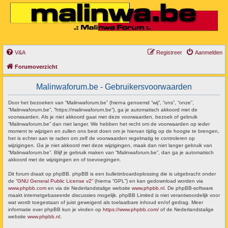
V&A
Registreer
Aanmelden
Forumoverzicht
Malinwaforum.be - Gebruikersvoorwaarden
Door het bezoeken van “Malinwaforum.be” (hierna genoemd “wij”, “ons”, “onze”,
“Malinwaforum.be”, “https://malinwaforum.be”), ga je automatisch akkoord met de
voorwaarden. Als je niet akkoord gaat met deze voorwaarden, bezoek of gebruik
“Malinwaforum.be” dan niet langer. We hebben het recht om de voorwaarden op ieder
moment te wijzigen en zullen ons best doen om je hiervan tijdig op de hoogte te brengen,
het is echter aan te raden om zelf de voorwaarden regelmatig te controleren op
wijzigingen. Ga je niet akkoord met deze wijzigingen, maak dan niet langer gebruik van
“Malinwaforum.be”. Blijf je gebruik maken van “Malinwaforum.be”, dan ga je automatisch
akkoord met de wijzigingen en of toevoegingen.
Dit forum draait op phpBB. phpBB is een bulletinboardoplossing die is uitgebracht onder
de “
GNU General Public License v2
” (hierna “GPL”) en kan gedownload worden via
www.phpbb.com
en via de Nederlandstalige website
www.phpbb.nl
. De phpBB-software
maakt internetgebaseerde discussies mogelijk. phpBB Limited is niet verantwoordelijk voor
wat wordt toegestaan of juist geweigerd als toelaatbare inhoud en/of gedrag. Meer
informatie over phpBB kun je vinden op
https://www.phpbb.com/
of de Nederlandstalige
website
www.phpbb.nl
.