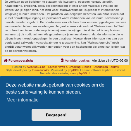
Je verklaart geen berichten te plaatsen die kwetsend, obsceen, vulgair, lasterlijk,
haatdragend, dreigend, seksueel georiënteerd of enig ander materiaal bevat die de
wetten van je eigen land, het land waar “Malinwaforum.be” is gehost of internationale
wetgeving kunnen schenden. Het plaatsen van dergelijke berichten kan ertoe leiden dat
je met onmiddellijke ingang en permanent wordt verbannen van dit forum. Tevens kan je
provider worden ingelicht. De IP-adressen van alle berichten worden opgeslagen om deze
voorwaarden te kunnen waarborgen. Je gaat er mee akkoord dat “Malinwaforum.be” het
recht heeft om ieder onderwerp te verwijderen, te wijzigen, te sluiten of te verplaatsen
wanneer zij dit nodig achten. Als gebruiker ga je ermee akkoord, dat de informatie die je
bij ons invoert wordt opgeslagen in een database. Hoewel deze informatie niet aan een
derde partij zal worden verstrekt zónder je toestemming, kan “Malinwaforum.be” nóch
phpBB verantwoordelijk worden gehouden voor een hackpoging die ertoe kan leiden dat
de gegevens vrijkomen.
Forumoverzicht
Verwijder cookies
Alle tijden zijn
UTC+02:00
Hosted by
Aviation24.be - Latest News & Breaking Stories - Discussion Forums
Style developer by
forum tricolor
,
Powered by
phpBB
® Forum Software © phpBB Limited
Nederlandse vertaling door
phpBB.nl
.
Deze website maakt gebruik van cookies om de
beste surfervaring te kunnen bieden.
Meer informatie
Begrepen!