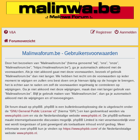
V&A
Registreer
Aanmelden
Forumoverzicht
Malinwaforum.be - Gebruikersvoorwaarden
Door het bezoeken van “Malinwaforum.be” (hierna genoemd “wij”, “ons”, “onze”,
“Malinwaforum.be”, “https://malinwaforum.be”), ga je automatisch akkoord met de
voorwaarden. Als je niet akkoord gaat met deze voorwaarden, bezoek of gebruik
“Malinwaforum.be” dan niet langer. We hebben het recht om de voorwaarden op ieder
moment te wijzigen en zullen ons best doen om je hiervan tijdig op de hoogte te brengen,
het is echter aan te raden om zelf de voorwaarden regelmatig te controleren op
wijzigingen. Ga je niet akkoord met deze wijzigingen, maak dan niet langer gebruik van
“Malinwaforum.be”. Blijf je gebruik maken van “Malinwaforum.be”, dan ga je automatisch
akkoord met de wijzigingen en of toevoegingen.
Dit forum draait op phpBB. phpBB is een bulletinboardoplossing die is uitgebracht onder
de “
GNU General Public License v2
” (hierna “GPL”) en kan gedownload worden via
www.phpbb.com
en via de Nederlandstalige website
www.phpbb.nl
. De phpBB-software
maakt internetgebaseerde discussies mogelijk. phpBB Limited is niet verantwoordelijk voor
wat wordt toegestaan of juist geweigerd als toelaatbare inhoud en/of gedrag. Meer
informatie over phpBB kun je vinden op
https://www.phpbb.com/
of de Nederlandstalige
website
www.phpbb.nl
.