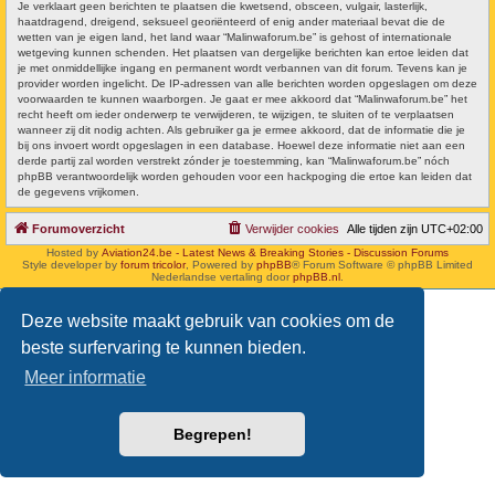
Je verklaart geen berichten te plaatsen die kwetsend, obsceen, vulgair, lasterlijk,
haatdragend, dreigend, seksueel georiënteerd of enig ander materiaal bevat die de
wetten van je eigen land, het land waar “Malinwaforum.be” is gehost of internationale
wetgeving kunnen schenden. Het plaatsen van dergelijke berichten kan ertoe leiden dat
je met onmiddellijke ingang en permanent wordt verbannen van dit forum. Tevens kan je
provider worden ingelicht. De IP-adressen van alle berichten worden opgeslagen om deze
voorwaarden te kunnen waarborgen. Je gaat er mee akkoord dat “Malinwaforum.be” het
recht heeft om ieder onderwerp te verwijderen, te wijzigen, te sluiten of te verplaatsen
wanneer zij dit nodig achten. Als gebruiker ga je ermee akkoord, dat de informatie die je
bij ons invoert wordt opgeslagen in een database. Hoewel deze informatie niet aan een
derde partij zal worden verstrekt zónder je toestemming, kan “Malinwaforum.be” nóch
phpBB verantwoordelijk worden gehouden voor een hackpoging die ertoe kan leiden dat
de gegevens vrijkomen.
Forumoverzicht
Verwijder cookies
Alle tijden zijn
UTC+02:00
Hosted by
Aviation24.be - Latest News & Breaking Stories - Discussion Forums
Style developer by
forum tricolor
,
Powered by
phpBB
® Forum Software © phpBB Limited
Nederlandse vertaling door
phpBB.nl
.
Deze website maakt gebruik van cookies om de
beste surfervaring te kunnen bieden.
Meer informatie
Begrepen!