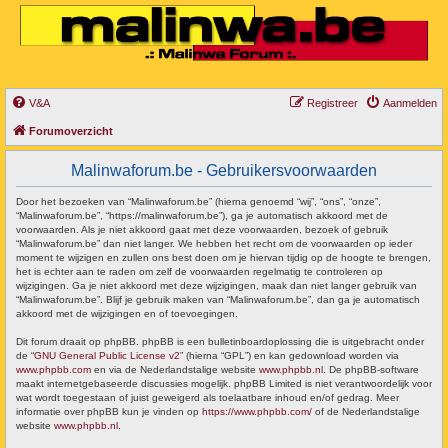
V&A
Registreer
Aanmelden
Forumoverzicht
Malinwaforum.be - Gebruikersvoorwaarden
Door het bezoeken van “Malinwaforum.be” (hierna genoemd “wij”, “ons”, “onze”,
“Malinwaforum.be”, “https://malinwaforum.be”), ga je automatisch akkoord met de
voorwaarden. Als je niet akkoord gaat met deze voorwaarden, bezoek of gebruik
“Malinwaforum.be” dan niet langer. We hebben het recht om de voorwaarden op ieder
moment te wijzigen en zullen ons best doen om je hiervan tijdig op de hoogte te brengen,
het is echter aan te raden om zelf de voorwaarden regelmatig te controleren op
wijzigingen. Ga je niet akkoord met deze wijzigingen, maak dan niet langer gebruik van
“Malinwaforum.be”. Blijf je gebruik maken van “Malinwaforum.be”, dan ga je automatisch
akkoord met de wijzigingen en of toevoegingen.
Dit forum draait op phpBB. phpBB is een bulletinboardoplossing die is uitgebracht onder
de “
GNU General Public License v2
” (hierna “GPL”) en kan gedownload worden via
www.phpbb.com
en via de Nederlandstalige website
www.phpbb.nl
. De phpBB-software
maakt internetgebaseerde discussies mogelijk. phpBB Limited is niet verantwoordelijk voor
wat wordt toegestaan of juist geweigerd als toelaatbare inhoud en/of gedrag. Meer
informatie over phpBB kun je vinden op
https://www.phpbb.com/
of de Nederlandstalige
website
www.phpbb.nl
.