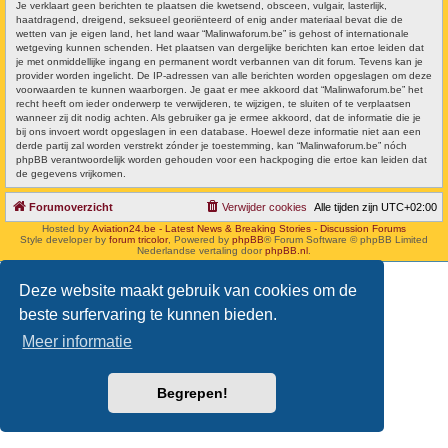
Je verklaart geen berichten te plaatsen die kwetsend, obsceen, vulgair, lasterlijk,
haatdragend, dreigend, seksueel georiënteerd of enig ander materiaal bevat die de
wetten van je eigen land, het land waar “Malinwaforum.be” is gehost of internationale
wetgeving kunnen schenden. Het plaatsen van dergelijke berichten kan ertoe leiden dat
je met onmiddellijke ingang en permanent wordt verbannen van dit forum. Tevens kan je
provider worden ingelicht. De IP-adressen van alle berichten worden opgeslagen om deze
voorwaarden te kunnen waarborgen. Je gaat er mee akkoord dat “Malinwaforum.be” het
recht heeft om ieder onderwerp te verwijderen, te wijzigen, te sluiten of te verplaatsen
wanneer zij dit nodig achten. Als gebruiker ga je ermee akkoord, dat de informatie die je
bij ons invoert wordt opgeslagen in een database. Hoewel deze informatie niet aan een
derde partij zal worden verstrekt zónder je toestemming, kan “Malinwaforum.be” nóch
phpBB verantwoordelijk worden gehouden voor een hackpoging die ertoe kan leiden dat
de gegevens vrijkomen.
Forumoverzicht
Verwijder cookies
Alle tijden zijn
UTC+02:00
Hosted by
Aviation24.be - Latest News & Breaking Stories - Discussion Forums
Style developer by
forum tricolor
,
Powered by
phpBB
® Forum Software © phpBB Limited
Nederlandse vertaling door
phpBB.nl
.
Deze website maakt gebruik van cookies om de
beste surfervaring te kunnen bieden.
Meer informatie
Begrepen!