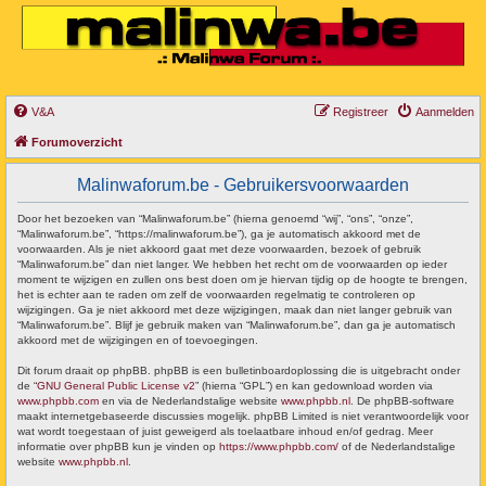
V&A
Registreer
Aanmelden
Forumoverzicht
Malinwaforum.be - Gebruikersvoorwaarden
Door het bezoeken van “Malinwaforum.be” (hierna genoemd “wij”, “ons”, “onze”,
“Malinwaforum.be”, “https://malinwaforum.be”), ga je automatisch akkoord met de
voorwaarden. Als je niet akkoord gaat met deze voorwaarden, bezoek of gebruik
“Malinwaforum.be” dan niet langer. We hebben het recht om de voorwaarden op ieder
moment te wijzigen en zullen ons best doen om je hiervan tijdig op de hoogte te brengen,
het is echter aan te raden om zelf de voorwaarden regelmatig te controleren op
wijzigingen. Ga je niet akkoord met deze wijzigingen, maak dan niet langer gebruik van
“Malinwaforum.be”. Blijf je gebruik maken van “Malinwaforum.be”, dan ga je automatisch
akkoord met de wijzigingen en of toevoegingen.
Dit forum draait op phpBB. phpBB is een bulletinboardoplossing die is uitgebracht onder
de “
GNU General Public License v2
” (hierna “GPL”) en kan gedownload worden via
www.phpbb.com
en via de Nederlandstalige website
www.phpbb.nl
. De phpBB-software
maakt internetgebaseerde discussies mogelijk. phpBB Limited is niet verantwoordelijk voor
wat wordt toegestaan of juist geweigerd als toelaatbare inhoud en/of gedrag. Meer
informatie over phpBB kun je vinden op
https://www.phpbb.com/
of de Nederlandstalige
website
www.phpbb.nl
.