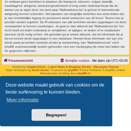
Je verklaart geen berichten te plaatsen die kwetsend, obsceen, vulgair, lasterlijk,
haatdragend, dreigend, seksueel georiënteerd of enig ander materiaal bevat die de
wetten van je eigen land, het land waar “Malinwaforum.be” is gehost of internationale
wetgeving kunnen schenden. Het plaatsen van dergelijke berichten kan ertoe leiden dat
je met onmiddellijke ingang en permanent wordt verbannen van dit forum. Tevens kan je
provider worden ingelicht. De IP-adressen van alle berichten worden opgeslagen om deze
voorwaarden te kunnen waarborgen. Je gaat er mee akkoord dat “Malinwaforum.be” het
recht heeft om ieder onderwerp te verwijderen, te wijzigen, te sluiten of te verplaatsen
wanneer zij dit nodig achten. Als gebruiker ga je ermee akkoord, dat de informatie die je
bij ons invoert wordt opgeslagen in een database. Hoewel deze informatie niet aan een
derde partij zal worden verstrekt zónder je toestemming, kan “Malinwaforum.be” nóch
phpBB verantwoordelijk worden gehouden voor een hackpoging die ertoe kan leiden dat
de gegevens vrijkomen.
Forumoverzicht
Verwijder cookies
Alle tijden zijn
UTC+02:00
Hosted by
Aviation24.be - Latest News & Breaking Stories - Discussion Forums
Style developer by
forum tricolor
,
Powered by
phpBB
® Forum Software © phpBB Limited
Nederlandse vertaling door
phpBB.nl
.
Deze website maakt gebruik van cookies om de
beste surfervaring te kunnen bieden.
Meer informatie
Begrepen!