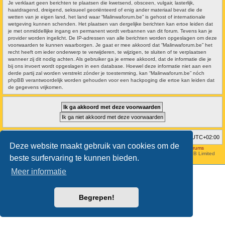
Je verklaart geen berichten te plaatsen die kwetsend, obsceen, vulgair, lasterlijk,
haatdragend, dreigend, seksueel georiënteerd of enig ander materiaal bevat die de
wetten van je eigen land, het land waar “Malinwaforum.be” is gehost of internationale
wetgeving kunnen schenden. Het plaatsen van dergelijke berichten kan ertoe leiden dat
je met onmiddellijke ingang en permanent wordt verbannen van dit forum. Tevens kan je
provider worden ingelicht. De IP-adressen van alle berichten worden opgeslagen om deze
voorwaarden te kunnen waarborgen. Je gaat er mee akkoord dat “Malinwaforum.be” het
recht heeft om ieder onderwerp te verwijderen, te wijzigen, te sluiten of te verplaatsen
wanneer zij dit nodig achten. Als gebruiker ga je ermee akkoord, dat de informatie die je
bij ons invoert wordt opgeslagen in een database. Hoewel deze informatie niet aan een
derde partij zal worden verstrekt zónder je toestemming, kan “Malinwaforum.be” nóch
phpBB verantwoordelijk worden gehouden voor een hackpoging die ertoe kan leiden dat
de gegevens vrijkomen.
Forumoverzicht
Verwijder cookies
Alle tijden zijn
UTC+02:00
Deze website maakt gebruik van cookies om de
Hosted by
Aviation24.be - Latest News & Breaking Stories - Discussion Forums
Style developer by
forum tricolor
,
Powered by
phpBB
® Forum Software © phpBB Limited
beste surfervaring te kunnen bieden.
Nederlandse vertaling door
phpBB.nl
.
Meer informatie
Begrepen!