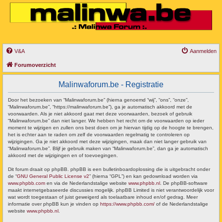
V&A
Aanmelden
Forumoverzicht
Malinwaforum.be - Registratie
Door het bezoeken van “Malinwaforum.be” (hierna genoemd “wij”, “ons”, “onze”,
“Malinwaforum.be”, “https://malinwaforum.be”), ga je automatisch akkoord met de
voorwaarden. Als je niet akkoord gaat met deze voorwaarden, bezoek of gebruik
“Malinwaforum.be” dan niet langer. We hebben het recht om de voorwaarden op ieder
moment te wijzigen en zullen ons best doen om je hiervan tijdig op de hoogte te brengen,
het is echter aan te raden om zelf de voorwaarden regelmatig te controleren op
wijzigingen. Ga je niet akkoord met deze wijzigingen, maak dan niet langer gebruik van
“Malinwaforum.be”. Blijf je gebruik maken van “Malinwaforum.be”, dan ga je automatisch
akkoord met de wijzigingen en of toevoegingen.
Dit forum draait op phpBB. phpBB is een bulletinboardoplossing die is uitgebracht onder
de “
GNU General Public License v2
” (hierna “GPL”) en kan gedownload worden via
www.phpbb.com
en via de Nederlandstalige website
www.phpbb.nl
. De phpBB-software
maakt internetgebaseerde discussies mogelijk. phpBB Limited is niet verantwoordelijk voor
wat wordt toegestaan of juist geweigerd als toelaatbare inhoud en/of gedrag. Meer
informatie over phpBB kun je vinden op
https://www.phpbb.com/
of de Nederlandstalige
website
www.phpbb.nl
.