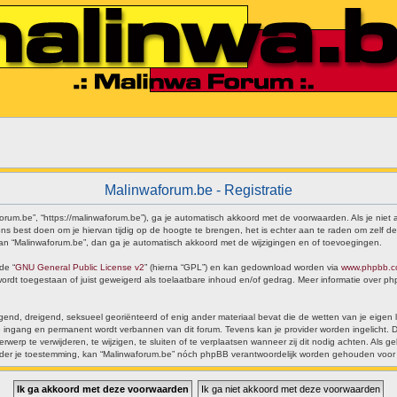
Malinwaforum.be - Registratie
forum.be”, “https://malinwaforum.be”), ga je automatisch akkoord met de voorwaarden. Als je nie
s best doen om je hiervan tijdig op de hoogte te brengen, het is echter aan te raden om zelf de
 van “Malinwaforum.be”, dan ga je automatisch akkoord met de wijzigingen en of toevoegingen.
de “
GNU General Public License v2
” (hierna “GPL”) en kan gedownload worden via
www.phpbb.
 wordt toegestaan of juist geweigerd als toelaatbare inhoud en/of gedrag. Meer informatie over 
dragend, dreigend, seksueel georiënteerd of enig ander materiaal bevat die de wetten van je eigen
ijke ingang en permanent wordt verbannen van dit forum. Tevens kan je provider worden ingelich
rp te verwijderen, te wijzigen, te sluiten of te verplaatsen wanneer zij dit nodig achten. Als geb
ónder je toestemming, kan “Malinwaforum.be” nóch phpBB verantwoordelijk worden gehouden voor