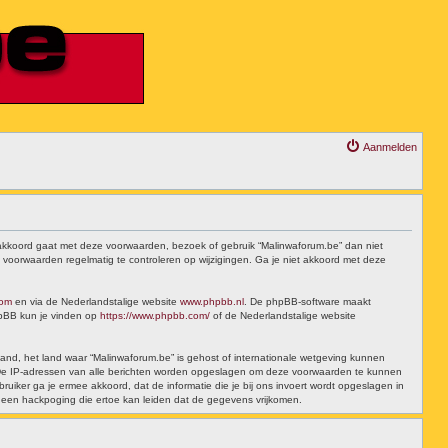
Aanmelden
t akkoord gaat met deze voorwaarden, bezoek of gebruik “Malinwaforum.be” dan niet
 voorwaarden regelmatig te controleren op wijzigingen. Ga je niet akkoord met deze
com
en via de Nederlandstalige website
www.phpbb.nl
. De phpBB-software maakt
phpBB kun je vinden op
https://www.phpbb.com/
of de Nederlandstalige website
 land, het land waar “Malinwaforum.be” is gehost of internationale wetgeving kunnen
t. De IP-adressen van alle berichten worden opgeslagen om deze voorwaarden te kunnen
ruiker ga je ermee akkoord, dat de informatie die je bij ons invoert wordt opgeslagen in
 een hackpoging die ertoe kan leiden dat de gegevens vrijkomen.