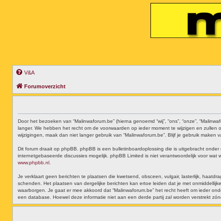
V&A
Forumoverzicht
Door het bezoeken van “Malinwaforum.be” (hierna genoemd “wij”, “ons”, “onze”, “Malinwa
langer. We hebben het recht om de voorwaarden op ieder moment te wijzigen en zullen on
wijzigingen, maak dan niet langer gebruik van “Malinwaforum.be”. Blijf je gebruik maken
Dit forum draait op phpBB. phpBB is een bulletinboardoplossing die is uitgebracht onder 
internetgebaseerde discussies mogelijk. phpBB Limited is niet verantwoordelijk voor wat
www.phpbb.nl
.
Je verklaart geen berichten te plaatsen die kwetsend, obsceen, vulgair, lasterlijk, haat
schenden. Het plaatsen van dergelijke berichten kan ertoe leiden dat je met onmiddell
waarborgen. Je gaat er mee akkoord dat “Malinwaforum.be” het recht heeft om ieder onderwe
een database. Hoewel deze informatie niet aan een derde partij zal worden verstrekt z