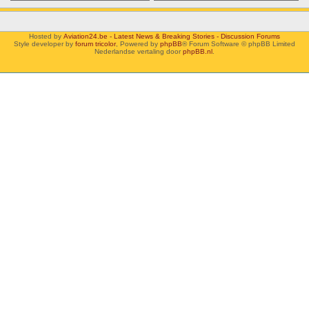
Hosted by
Aviation24.be - Latest News & Breaking Stories - Discussion Forums
Style developer by
forum tricolor
,
Powered by
phpBB
® Forum Software © phpBB Limited
Nederlandse vertaling door
phpBB.nl
.