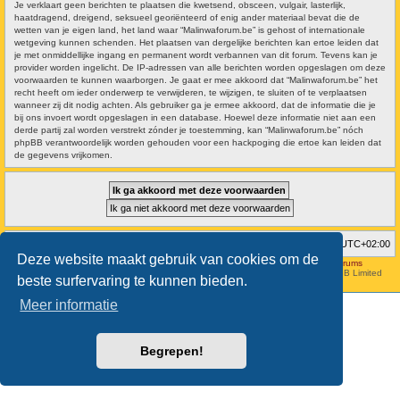
Je verklaart geen berichten te plaatsen die kwetsend, obsceen, vulgair, lasterlijk,
haatdragend, dreigend, seksueel georiënteerd of enig ander materiaal bevat die de
wetten van je eigen land, het land waar “Malinwaforum.be” is gehost of internationale
wetgeving kunnen schenden. Het plaatsen van dergelijke berichten kan ertoe leiden dat
je met onmiddellijke ingang en permanent wordt verbannen van dit forum. Tevens kan je
provider worden ingelicht. De IP-adressen van alle berichten worden opgeslagen om deze
voorwaarden te kunnen waarborgen. Je gaat er mee akkoord dat “Malinwaforum.be” het
recht heeft om ieder onderwerp te verwijderen, te wijzigen, te sluiten of te verplaatsen
wanneer zij dit nodig achten. Als gebruiker ga je ermee akkoord, dat de informatie die je
bij ons invoert wordt opgeslagen in een database. Hoewel deze informatie niet aan een
derde partij zal worden verstrekt zónder je toestemming, kan “Malinwaforum.be” nóch
phpBB verantwoordelijk worden gehouden voor een hackpoging die ertoe kan leiden dat
de gegevens vrijkomen.
Forumoverzicht
Verwijder cookies
Alle tijden zijn
UTC+02:00
Deze website maakt gebruik van cookies om de
Hosted by
Aviation24.be - Latest News & Breaking Stories - Discussion Forums
Style developer by
forum tricolor
,
Powered by
phpBB
® Forum Software © phpBB Limited
beste surfervaring te kunnen bieden.
Nederlandse vertaling door
phpBB.nl
.
Meer informatie
Begrepen!