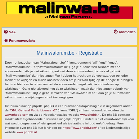
V&A
Aanmelden
Forumoverzicht
Malinwaforum.be - Registratie
Door het bezoeken van “Malinwaforum.be” (hierna genoemd “wij”, “ons”, “onze”,
“Malinwaforum.be”, “https://malinwaforum.be”), ga je automatisch akkoord met de
voorwaarden. Als je niet akkoord gaat met deze voorwaarden, bezoek of gebruik
“Malinwaforum.be” dan niet langer. We hebben het recht om de voorwaarden op ieder
moment te wijzigen en zullen ons best doen om je hiervan tijdig op de hoogte te brengen,
het is echter aan te raden om zelf de voorwaarden regelmatig te controleren op
wijzigingen. Ga je niet akkoord met deze wijzigingen, maak dan niet langer gebruik van
“Malinwaforum.be”. Blijf je gebruik maken van “Malinwaforum.be”, dan ga je automatisch
akkoord met de wijzigingen en of toevoegingen.
Dit forum draait op phpBB. phpBB is een bulletinboardoplossing die is uitgebracht onder
de “
GNU General Public License v2
” (hierna “GPL”) en kan gedownload worden via
www.phpbb.com
en via de Nederlandstalige website
www.phpbb.nl
. De phpBB-software
maakt internetgebaseerde discussies mogelijk. phpBB Limited is niet verantwoordelijk voor
wat wordt toegestaan of juist geweigerd als toelaatbare inhoud en/of gedrag. Meer
informatie over phpBB kun je vinden op
https://www.phpbb.com/
of de Nederlandstalige
website
www.phpbb.nl
.