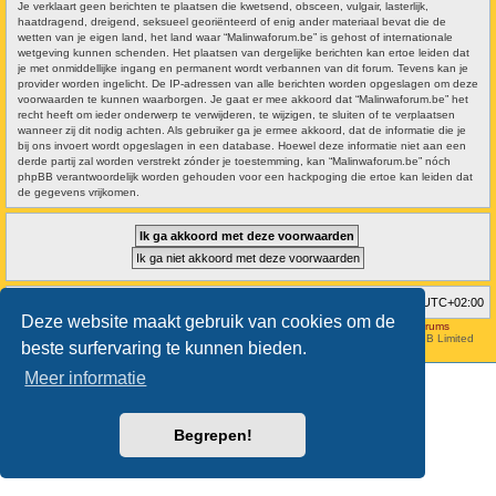
Je verklaart geen berichten te plaatsen die kwetsend, obsceen, vulgair, lasterlijk,
haatdragend, dreigend, seksueel georiënteerd of enig ander materiaal bevat die de
wetten van je eigen land, het land waar “Malinwaforum.be” is gehost of internationale
wetgeving kunnen schenden. Het plaatsen van dergelijke berichten kan ertoe leiden dat
je met onmiddellijke ingang en permanent wordt verbannen van dit forum. Tevens kan je
provider worden ingelicht. De IP-adressen van alle berichten worden opgeslagen om deze
voorwaarden te kunnen waarborgen. Je gaat er mee akkoord dat “Malinwaforum.be” het
recht heeft om ieder onderwerp te verwijderen, te wijzigen, te sluiten of te verplaatsen
wanneer zij dit nodig achten. Als gebruiker ga je ermee akkoord, dat de informatie die je
bij ons invoert wordt opgeslagen in een database. Hoewel deze informatie niet aan een
derde partij zal worden verstrekt zónder je toestemming, kan “Malinwaforum.be” nóch
phpBB verantwoordelijk worden gehouden voor een hackpoging die ertoe kan leiden dat
de gegevens vrijkomen.
Forumoverzicht
Verwijder cookies
Alle tijden zijn
UTC+02:00
Deze website maakt gebruik van cookies om de
Hosted by
Aviation24.be - Latest News & Breaking Stories - Discussion Forums
Style developer by
forum tricolor
,
Powered by
phpBB
® Forum Software © phpBB Limited
beste surfervaring te kunnen bieden.
Nederlandse vertaling door
phpBB.nl
.
Meer informatie
Begrepen!