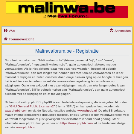
V&A
Aanmelden
Forumoverzicht
Malinwaforum.be - Registratie
Door het bezoeken van “Malinwaforum.be” (hierna genoemd “wij”, “ons”, “onze”,
“Malinwaforum.be”, “https://malinwaforum.be”), ga je automatisch akkoord met de
voorwaarden. Als je niet akkoord gaat met deze voorwaarden, bezoek of gebruik
“Malinwaforum.be” dan niet langer. We hebben het recht om de voorwaarden op ieder
moment te wijzigen en zullen ons best doen om je hiervan tijdig op de hoogte te brengen,
het is echter aan te raden om zelf de voorwaarden regelmatig te controleren op
wijzigingen. Ga je niet akkoord met deze wijzigingen, maak dan niet langer gebruik van
“Malinwaforum.be”. Blijf je gebruik maken van “Malinwaforum.be”, dan ga je automatisch
akkoord met de wijzigingen en of toevoegingen.
Dit forum draait op phpBB. phpBB is een bulletinboardoplossing die is uitgebracht onder
de “
GNU General Public License v2
” (hierna “GPL”) en kan gedownload worden via
www.phpbb.com
en via de Nederlandstalige website
www.phpbb.nl
. De phpBB-software
maakt internetgebaseerde discussies mogelijk. phpBB Limited is niet verantwoordelijk voor
wat wordt toegestaan of juist geweigerd als toelaatbare inhoud en/of gedrag. Meer
informatie over phpBB kun je vinden op
https://www.phpbb.com/
of de Nederlandstalige
website
www.phpbb.nl
.