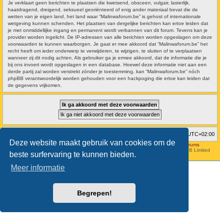
Je verklaart geen berichten te plaatsen die kwetsend, obsceen, vulgair, lasterlijk,
haatdragend, dreigend, seksueel georiënteerd of enig ander materiaal bevat die de
wetten van je eigen land, het land waar “Malinwaforum.be” is gehost of internationale
wetgeving kunnen schenden. Het plaatsen van dergelijke berichten kan ertoe leiden dat
je met onmiddellijke ingang en permanent wordt verbannen van dit forum. Tevens kan je
provider worden ingelicht. De IP-adressen van alle berichten worden opgeslagen om deze
voorwaarden te kunnen waarborgen. Je gaat er mee akkoord dat “Malinwaforum.be” het
recht heeft om ieder onderwerp te verwijderen, te wijzigen, te sluiten of te verplaatsen
wanneer zij dit nodig achten. Als gebruiker ga je ermee akkoord, dat de informatie die je
bij ons invoert wordt opgeslagen in een database. Hoewel deze informatie niet aan een
derde partij zal worden verstrekt zónder je toestemming, kan “Malinwaforum.be” nóch
phpBB verantwoordelijk worden gehouden voor een hackpoging die ertoe kan leiden dat
de gegevens vrijkomen.
Forumoverzicht
Verwijder cookies
Alle tijden zijn
UTC+02:00
Deze website maakt gebruik van cookies om de
Hosted by
Aviation24.be - Latest News & Breaking Stories - Discussion Forums
Style developer by
forum tricolor
,
Powered by
phpBB
® Forum Software © phpBB Limited
beste surfervaring te kunnen bieden.
Nederlandse vertaling door
phpBB.nl
.
Meer informatie
Begrepen!