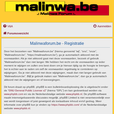
V&A
Aanmelden
Forumoverzicht
Malinwaforum.be - Registratie
Door het bezoeken van “Malinwaforum.be” (hierna genoemd “wij”, “ons”, “onze”,
“Malinwaforum.be”, “https://malinwaforum.be”), ga je automatisch akkoord met de
voorwaarden. Als je niet akkoord gaat met deze voorwaarden, bezoek of gebruik
“Malinwaforum.be” dan niet langer. We hebben het recht om de voorwaarden op ieder
moment te wijzigen en zullen ons best doen om je hiervan tijdig op de hoogte te brengen,
het is echter aan te raden om zelf de voorwaarden regelmatig te controleren op
wijzigingen. Ga je niet akkoord met deze wijzigingen, maak dan niet langer gebruik van
“Malinwaforum.be”. Blijf je gebruik maken van “Malinwaforum.be”, dan ga je automatisch
akkoord met de wijzigingen en of toevoegingen.
Dit forum draait op phpBB. phpBB is een bulletinboardoplossing die is uitgebracht onder
de “
GNU General Public License v2
” (hierna “GPL”) en kan gedownload worden via
www.phpbb.com
en via de Nederlandstalige website
www.phpbb.nl
. De phpBB-software
maakt internetgebaseerde discussies mogelijk. phpBB Limited is niet verantwoordelijk voor
wat wordt toegestaan of juist geweigerd als toelaatbare inhoud en/of gedrag. Meer
informatie over phpBB kun je vinden op
https://www.phpbb.com/
of de Nederlandstalige
website
www.phpbb.nl
.