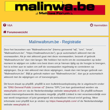
V&A
Aanmelden
Forumoverzicht
Malinwaforum.be - Registratie
Door het bezoeken van “Malinwaforum.be” (hierna genoemd “wij”, “ons”, “onze”,
“Malinwaforum.be”, “https://malinwaforum.be”), ga je automatisch akkoord met de
voorwaarden. Als je niet akkoord gaat met deze voorwaarden, bezoek of gebruik
“Malinwaforum.be” dan niet langer. We hebben het recht om de voorwaarden op ieder
moment te wijzigen en zullen ons best doen om je hiervan tijdig op de hoogte te brengen,
het is echter aan te raden om zelf de voorwaarden regelmatig te controleren op
wijzigingen. Ga je niet akkoord met deze wijzigingen, maak dan niet langer gebruik van
“Malinwaforum.be”. Blijf je gebruik maken van “Malinwaforum.be”, dan ga je automatisch
akkoord met de wijzigingen en of toevoegingen.
Dit forum draait op phpBB. phpBB is een bulletinboardoplossing die is uitgebracht onder
de “
GNU General Public License v2
” (hierna “GPL”) en kan gedownload worden via
www.phpbb.com
en via de Nederlandstalige website
www.phpbb.nl
. De phpBB-software
maakt internetgebaseerde discussies mogelijk. phpBB Limited is niet verantwoordelijk voor
wat wordt toegestaan of juist geweigerd als toelaatbare inhoud en/of gedrag. Meer
informatie over phpBB kun je vinden op
https://www.phpbb.com/
of de Nederlandstalige
website
www.phpbb.nl
.