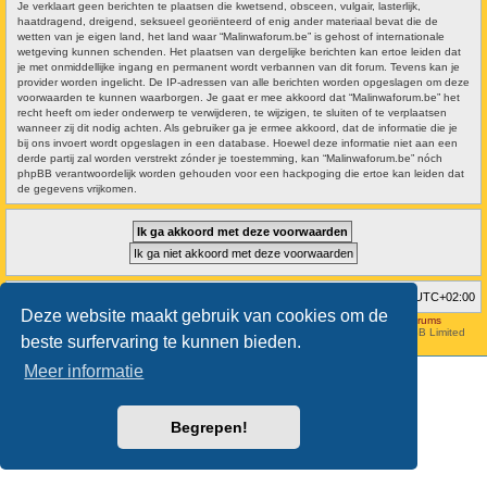
Je verklaart geen berichten te plaatsen die kwetsend, obsceen, vulgair, lasterlijk,
haatdragend, dreigend, seksueel georiënteerd of enig ander materiaal bevat die de
wetten van je eigen land, het land waar “Malinwaforum.be” is gehost of internationale
wetgeving kunnen schenden. Het plaatsen van dergelijke berichten kan ertoe leiden dat
je met onmiddellijke ingang en permanent wordt verbannen van dit forum. Tevens kan je
provider worden ingelicht. De IP-adressen van alle berichten worden opgeslagen om deze
voorwaarden te kunnen waarborgen. Je gaat er mee akkoord dat “Malinwaforum.be” het
recht heeft om ieder onderwerp te verwijderen, te wijzigen, te sluiten of te verplaatsen
wanneer zij dit nodig achten. Als gebruiker ga je ermee akkoord, dat de informatie die je
bij ons invoert wordt opgeslagen in een database. Hoewel deze informatie niet aan een
derde partij zal worden verstrekt zónder je toestemming, kan “Malinwaforum.be” nóch
phpBB verantwoordelijk worden gehouden voor een hackpoging die ertoe kan leiden dat
de gegevens vrijkomen.
Forumoverzicht
Verwijder cookies
Alle tijden zijn
UTC+02:00
Deze website maakt gebruik van cookies om de
Hosted by
Aviation24.be - Latest News & Breaking Stories - Discussion Forums
Style developer by
forum tricolor
,
Powered by
phpBB
® Forum Software © phpBB Limited
beste surfervaring te kunnen bieden.
Nederlandse vertaling door
phpBB.nl
.
Meer informatie
Begrepen!