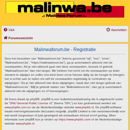
V&A
Aanmelden
Forumoverzicht
Malinwaforum.be - Registratie
Door het bezoeken van “Malinwaforum.be” (hierna genoemd “wij”, “ons”, “onze”,
“Malinwaforum.be”, “https://malinwaforum.be”), ga je automatisch akkoord met de
voorwaarden. Als je niet akkoord gaat met deze voorwaarden, bezoek of gebruik
“Malinwaforum.be” dan niet langer. We hebben het recht om de voorwaarden op ieder
moment te wijzigen en zullen ons best doen om je hiervan tijdig op de hoogte te brengen,
het is echter aan te raden om zelf de voorwaarden regelmatig te controleren op
wijzigingen. Ga je niet akkoord met deze wijzigingen, maak dan niet langer gebruik van
“Malinwaforum.be”. Blijf je gebruik maken van “Malinwaforum.be”, dan ga je automatisch
akkoord met de wijzigingen en of toevoegingen.
Dit forum draait op phpBB. phpBB is een bulletinboardoplossing die is uitgebracht onder
de “
GNU General Public License v2
” (hierna “GPL”) en kan gedownload worden via
www.phpbb.com
en via de Nederlandstalige website
www.phpbb.nl
. De phpBB-software
maakt internetgebaseerde discussies mogelijk. phpBB Limited is niet verantwoordelijk voor
wat wordt toegestaan of juist geweigerd als toelaatbare inhoud en/of gedrag. Meer
informatie over phpBB kun je vinden op
https://www.phpbb.com/
of de Nederlandstalige
website
www.phpbb.nl
.