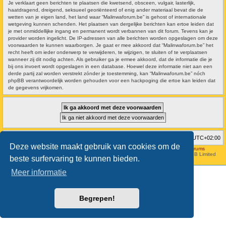
Je verklaart geen berichten te plaatsen die kwetsend, obsceen, vulgair, lasterlijk,
haatdragend, dreigend, seksueel georiënteerd of enig ander materiaal bevat die de
wetten van je eigen land, het land waar “Malinwaforum.be” is gehost of internationale
wetgeving kunnen schenden. Het plaatsen van dergelijke berichten kan ertoe leiden dat
je met onmiddellijke ingang en permanent wordt verbannen van dit forum. Tevens kan je
provider worden ingelicht. De IP-adressen van alle berichten worden opgeslagen om deze
voorwaarden te kunnen waarborgen. Je gaat er mee akkoord dat “Malinwaforum.be” het
recht heeft om ieder onderwerp te verwijderen, te wijzigen, te sluiten of te verplaatsen
wanneer zij dit nodig achten. Als gebruiker ga je ermee akkoord, dat de informatie die je
bij ons invoert wordt opgeslagen in een database. Hoewel deze informatie niet aan een
derde partij zal worden verstrekt zónder je toestemming, kan “Malinwaforum.be” nóch
phpBB verantwoordelijk worden gehouden voor een hackpoging die ertoe kan leiden dat
de gegevens vrijkomen.
Forumoverzicht
Verwijder cookies
Alle tijden zijn
UTC+02:00
Deze website maakt gebruik van cookies om de
Hosted by
Aviation24.be - Latest News & Breaking Stories - Discussion Forums
Style developer by
forum tricolor
,
Powered by
phpBB
® Forum Software © phpBB Limited
beste surfervaring te kunnen bieden.
Nederlandse vertaling door
phpBB.nl
.
Meer informatie
Begrepen!