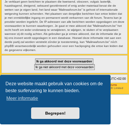
Je verklaart geen berichten te plaatsen die kwetsend, obsceen, vulgair, lasterlijk,
haatdragend, dreigend, seksueel georiënteerd of enig ander materiaal bevat die de
wetten van je eigen land, het land waar “Malinwaforum.be” is gehost of internationale
wetgeving kunnen schenden. Het plaatsen van dergelijke berichten kan ertoe leiden dat
je met onmiddellijke ingang en permanent wordt verbannen van dit forum. Tevens kan je
provider worden ingelicht. De IP-adressen van alle berichten worden opgeslagen om deze
voorwaarden te kunnen waarborgen. Je gaat er mee akkoord dat “Malinwaforum.be” het
recht heeft om ieder onderwerp te verwijderen, te wijzigen, te sluiten of te verplaatsen
wanneer zij dit nodig achten. Als gebruiker ga je ermee akkoord, dat de informatie die je
bij ons invoert wordt opgeslagen in een database. Hoewel deze informatie niet aan een
derde partij zal worden verstrekt zónder je toestemming, kan “Malinwaforum.be” nóch
phpBB verantwoordelijk worden gehouden voor een hackpoging die ertoe kan leiden dat
de gegevens vrijkomen.
Forumoverzicht
Verwijder cookies
Alle tijden zijn
UTC+02:00
Deze website maakt gebruik van cookies om de
Hosted by
Aviation24.be - Latest News & Breaking Stories - Discussion Forums
Style developer by
forum tricolor
,
Powered by
phpBB
® Forum Software © phpBB Limited
beste surfervaring te kunnen bieden.
Nederlandse vertaling door
phpBB.nl
.
Meer informatie
Begrepen!