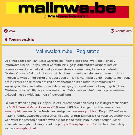
V&A
Aanmelden
Forumoverzicht
Malinwaforum.be - Registratie
Door het bezoeken van “Malinwaforum.be” (hierna genoemd “wij”, “ons”, “onze”,
“Malinwaforum.be”, “https://malinwaforum.be”), ga je automatisch akkoord met de
voorwaarden. Als je niet akkoord gaat met deze voorwaarden, bezoek of gebruik
“Malinwaforum.be” dan niet langer. We hebben het recht om de voorwaarden op ieder
moment te wijzigen en zullen ons best doen om je hiervan tijdig op de hoogte te brengen,
het is echter aan te raden om zelf de voorwaarden regelmatig te controleren op
wijzigingen. Ga je niet akkoord met deze wijzigingen, maak dan niet langer gebruik van
“Malinwaforum.be”. Blijf je gebruik maken van “Malinwaforum.be”, dan ga je automatisch
akkoord met de wijzigingen en of toevoegingen.
Dit forum draait op phpBB. phpBB is een bulletinboardoplossing die is uitgebracht onder
de “
GNU General Public License v2
” (hierna “GPL”) en kan gedownload worden via
www.phpbb.com
en via de Nederlandstalige website
www.phpbb.nl
. De phpBB-software
maakt internetgebaseerde discussies mogelijk. phpBB Limited is niet verantwoordelijk voor
wat wordt toegestaan of juist geweigerd als toelaatbare inhoud en/of gedrag. Meer
informatie over phpBB kun je vinden op
https://www.phpbb.com/
of de Nederlandstalige
website
www.phpbb.nl
.