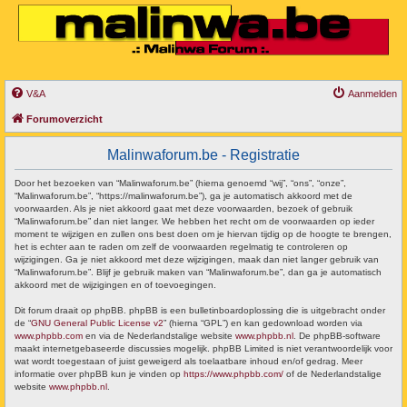
V&A
Aanmelden
Forumoverzicht
Malinwaforum.be - Registratie
Door het bezoeken van “Malinwaforum.be” (hierna genoemd “wij”, “ons”, “onze”,
“Malinwaforum.be”, “https://malinwaforum.be”), ga je automatisch akkoord met de
voorwaarden. Als je niet akkoord gaat met deze voorwaarden, bezoek of gebruik
“Malinwaforum.be” dan niet langer. We hebben het recht om de voorwaarden op ieder
moment te wijzigen en zullen ons best doen om je hiervan tijdig op de hoogte te brengen,
het is echter aan te raden om zelf de voorwaarden regelmatig te controleren op
wijzigingen. Ga je niet akkoord met deze wijzigingen, maak dan niet langer gebruik van
“Malinwaforum.be”. Blijf je gebruik maken van “Malinwaforum.be”, dan ga je automatisch
akkoord met de wijzigingen en of toevoegingen.
Dit forum draait op phpBB. phpBB is een bulletinboardoplossing die is uitgebracht onder
de “
GNU General Public License v2
” (hierna “GPL”) en kan gedownload worden via
www.phpbb.com
en via de Nederlandstalige website
www.phpbb.nl
. De phpBB-software
maakt internetgebaseerde discussies mogelijk. phpBB Limited is niet verantwoordelijk voor
wat wordt toegestaan of juist geweigerd als toelaatbare inhoud en/of gedrag. Meer
informatie over phpBB kun je vinden op
https://www.phpbb.com/
of de Nederlandstalige
website
www.phpbb.nl
.