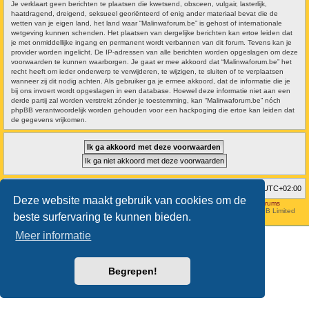
Je verklaart geen berichten te plaatsen die kwetsend, obsceen, vulgair, lasterlijk,
haatdragend, dreigend, seksueel georiënteerd of enig ander materiaal bevat die de
wetten van je eigen land, het land waar “Malinwaforum.be” is gehost of internationale
wetgeving kunnen schenden. Het plaatsen van dergelijke berichten kan ertoe leiden dat
je met onmiddellijke ingang en permanent wordt verbannen van dit forum. Tevens kan je
provider worden ingelicht. De IP-adressen van alle berichten worden opgeslagen om deze
voorwaarden te kunnen waarborgen. Je gaat er mee akkoord dat “Malinwaforum.be” het
recht heeft om ieder onderwerp te verwijderen, te wijzigen, te sluiten of te verplaatsen
wanneer zij dit nodig achten. Als gebruiker ga je ermee akkoord, dat de informatie die je
bij ons invoert wordt opgeslagen in een database. Hoewel deze informatie niet aan een
derde partij zal worden verstrekt zónder je toestemming, kan “Malinwaforum.be” nóch
phpBB verantwoordelijk worden gehouden voor een hackpoging die ertoe kan leiden dat
de gegevens vrijkomen.
Forumoverzicht
Verwijder cookies
Alle tijden zijn
UTC+02:00
Deze website maakt gebruik van cookies om de
Hosted by
Aviation24.be - Latest News & Breaking Stories - Discussion Forums
Style developer by
forum tricolor
,
Powered by
phpBB
® Forum Software © phpBB Limited
beste surfervaring te kunnen bieden.
Nederlandse vertaling door
phpBB.nl
.
Meer informatie
Begrepen!