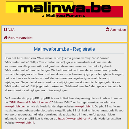
V&A
Aanmelden
Forumoverzicht
Malinwaforum.be - Registratie
Door het bezoeken van “Malinwaforum.be” (hierna genoemd “wij”, “ons”, “onze”,
“Malinwaforum.be”, “https://malinwaforum.be”), ga je automatisch akkoord met de
voorwaarden. Als je niet akkoord gaat met deze voorwaarden, bezoek of gebruik
“Malinwaforum.be” dan niet langer. We hebben het recht om de voorwaarden op ieder
moment te wijzigen en zullen ons best doen om je hiervan tijdig op de hoogte te brengen,
het is echter aan te raden om zelf de voorwaarden regelmatig te controleren op
wijzigingen. Ga je niet akkoord met deze wijzigingen, maak dan niet langer gebruik van
“Malinwaforum.be”. Blijf je gebruik maken van “Malinwaforum.be”, dan ga je automatisch
akkoord met de wijzigingen en of toevoegingen.
Dit forum draait op phpBB. phpBB is een bulletinboardoplossing die is uitgebracht onder
de “
GNU General Public License v2
” (hierna “GPL”) en kan gedownload worden via
www.phpbb.com
en via de Nederlandstalige website
www.phpbb.nl
. De phpBB-software
maakt internetgebaseerde discussies mogelijk. phpBB Limited is niet verantwoordelijk voor
wat wordt toegestaan of juist geweigerd als toelaatbare inhoud en/of gedrag. Meer
informatie over phpBB kun je vinden op
https://www.phpbb.com/
of de Nederlandstalige
website
www.phpbb.nl
.