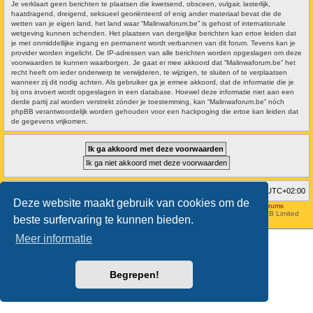
Je verklaart geen berichten te plaatsen die kwetsend, obsceen, vulgair, lasterlijk,
haatdragend, dreigend, seksueel georiënteerd of enig ander materiaal bevat die de
wetten van je eigen land, het land waar “Malinwaforum.be” is gehost of internationale
wetgeving kunnen schenden. Het plaatsen van dergelijke berichten kan ertoe leiden dat
je met onmiddellijke ingang en permanent wordt verbannen van dit forum. Tevens kan je
provider worden ingelicht. De IP-adressen van alle berichten worden opgeslagen om deze
voorwaarden te kunnen waarborgen. Je gaat er mee akkoord dat “Malinwaforum.be” het
recht heeft om ieder onderwerp te verwijderen, te wijzigen, te sluiten of te verplaatsen
wanneer zij dit nodig achten. Als gebruiker ga je ermee akkoord, dat de informatie die je
bij ons invoert wordt opgeslagen in een database. Hoewel deze informatie niet aan een
derde partij zal worden verstrekt zónder je toestemming, kan “Malinwaforum.be” nóch
phpBB verantwoordelijk worden gehouden voor een hackpoging die ertoe kan leiden dat
de gegevens vrijkomen.
Forumoverzicht
Verwijder cookies
Alle tijden zijn
UTC+02:00
Deze website maakt gebruik van cookies om de
Hosted by
Aviation24.be - Latest News & Breaking Stories - Discussion Forums
Style developer by
forum tricolor
,
Powered by
phpBB
® Forum Software © phpBB Limited
beste surfervaring te kunnen bieden.
Nederlandse vertaling door
phpBB.nl
.
Meer informatie
Begrepen!