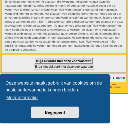
Je verklaart geen berichten te plaatsen die kwetsend, obsceen, vulgair, lasterlijk,
haatdragend, dreigend, seksueel georiënteerd of enig ander materiaal bevat die de
wetten van je eigen land, het land waar “Malinwaforum.be” is gehost of internationale
wetgeving kunnen schenden. Het plaatsen van dergelijke berichten kan ertoe leiden dat
je met onmiddellijke ingang en permanent wordt verbannen van dit forum. Tevens kan je
provider worden ingelicht. De IP-adressen van alle berichten worden opgeslagen om deze
voorwaarden te kunnen waarborgen. Je gaat er mee akkoord dat “Malinwaforum.be” het
recht heeft om ieder onderwerp te verwijderen, te wijzigen, te sluiten of te verplaatsen
wanneer zij dit nodig achten. Als gebruiker ga je ermee akkoord, dat de informatie die je
bij ons invoert wordt opgeslagen in een database. Hoewel deze informatie niet aan een
derde partij zal worden verstrekt zónder je toestemming, kan “Malinwaforum.be” nóch
phpBB verantwoordelijk worden gehouden voor een hackpoging die ertoe kan leiden dat
de gegevens vrijkomen.
Forumoverzicht
Verwijder cookies
Alle tijden zijn
UTC+02:00
Deze website maakt gebruik van cookies om de
Hosted by
Aviation24.be - Latest News & Breaking Stories - Discussion Forums
Style developer by
forum tricolor
,
Powered by
phpBB
® Forum Software © phpBB Limited
beste surfervaring te kunnen bieden.
Nederlandse vertaling door
phpBB.nl
.
Meer informatie
Begrepen!