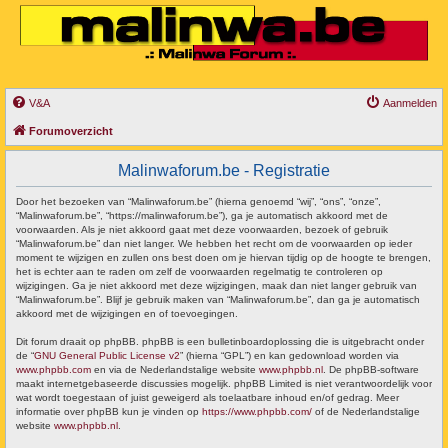
V&A
Aanmelden
Forumoverzicht
Malinwaforum.be - Registratie
Door het bezoeken van “Malinwaforum.be” (hierna genoemd “wij”, “ons”, “onze”,
“Malinwaforum.be”, “https://malinwaforum.be”), ga je automatisch akkoord met de
voorwaarden. Als je niet akkoord gaat met deze voorwaarden, bezoek of gebruik
“Malinwaforum.be” dan niet langer. We hebben het recht om de voorwaarden op ieder
moment te wijzigen en zullen ons best doen om je hiervan tijdig op de hoogte te brengen,
het is echter aan te raden om zelf de voorwaarden regelmatig te controleren op
wijzigingen. Ga je niet akkoord met deze wijzigingen, maak dan niet langer gebruik van
“Malinwaforum.be”. Blijf je gebruik maken van “Malinwaforum.be”, dan ga je automatisch
akkoord met de wijzigingen en of toevoegingen.
Dit forum draait op phpBB. phpBB is een bulletinboardoplossing die is uitgebracht onder
de “
GNU General Public License v2
” (hierna “GPL”) en kan gedownload worden via
www.phpbb.com
en via de Nederlandstalige website
www.phpbb.nl
. De phpBB-software
maakt internetgebaseerde discussies mogelijk. phpBB Limited is niet verantwoordelijk voor
wat wordt toegestaan of juist geweigerd als toelaatbare inhoud en/of gedrag. Meer
informatie over phpBB kun je vinden op
https://www.phpbb.com/
of de Nederlandstalige
website
www.phpbb.nl
.