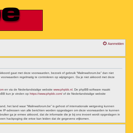
Aanmelden
t akkoord gaat met deze voorwaarden, bezoek of gebruik “Malinwaforum.be” dan niet
 voorwaarden regelmatig te controleren op wijzigingen. Ga je niet akkoord met deze
com
en via de Nederlandstalige website
www.phpbb.nl
. De phpBB-software maakt
phpBB kun je vinden op
https://www.phpbb.com/
of de Nederlandstalige website
 land, het land waar “Malinwaforum.be” is gehost of internationale wetgeving kunnen
t. De IP-adressen van alle berichten worden opgeslagen om deze voorwaarden te kunnen
ruiker ga je ermee akkoord, dat de informatie die je bij ons invoert wordt opgeslagen in
 een hackpoging die ertoe kan leiden dat de gegevens vrijkomen.