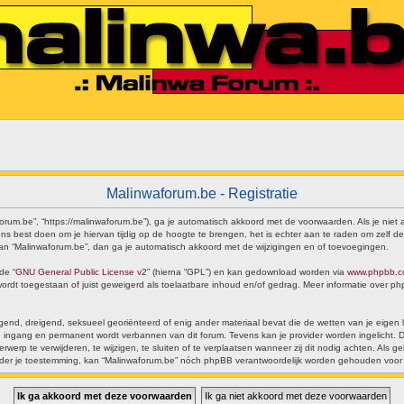
Malinwaforum.be - Registratie
forum.be”, “https://malinwaforum.be”), ga je automatisch akkoord met de voorwaarden. Als je nie
s best doen om je hiervan tijdig op de hoogte te brengen, het is echter aan te raden om zelf de
 van “Malinwaforum.be”, dan ga je automatisch akkoord met de wijzigingen en of toevoegingen.
de “
GNU General Public License v2
” (hierna “GPL”) en kan gedownload worden via
www.phpbb.
 wordt toegestaan of juist geweigerd als toelaatbare inhoud en/of gedrag. Meer informatie over 
dragend, dreigend, seksueel georiënteerd of enig ander materiaal bevat die de wetten van je eigen
ijke ingang en permanent wordt verbannen van dit forum. Tevens kan je provider worden ingelich
rp te verwijderen, te wijzigen, te sluiten of te verplaatsen wanneer zij dit nodig achten. Als geb
ónder je toestemming, kan “Malinwaforum.be” nóch phpBB verantwoordelijk worden gehouden voor