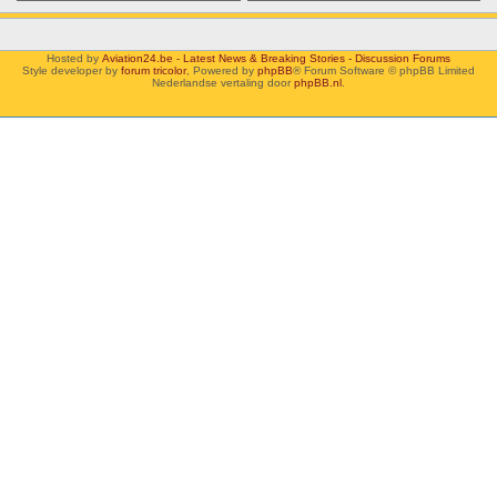
Hosted by
Aviation24.be - Latest News & Breaking Stories - Discussion Forums
Style developer by
forum tricolor
,
Powered by
phpBB
® Forum Software © phpBB Limited
Nederlandse vertaling door
phpBB.nl
.