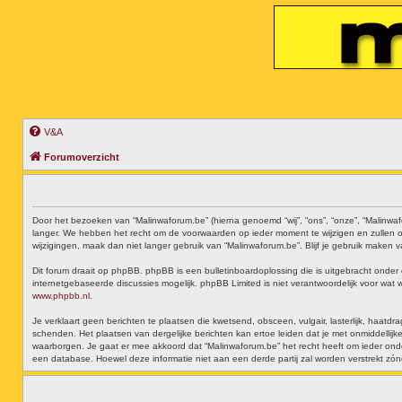
V&A
Forumoverzicht
Door het bezoeken van “Malinwaforum.be” (hierna genoemd “wij”, “ons”, “onze”, “Malinwa
langer. We hebben het recht om de voorwaarden op ieder moment te wijzigen en zullen on
wijzigingen, maak dan niet langer gebruik van “Malinwaforum.be”. Blijf je gebruik maken
Dit forum draait op phpBB. phpBB is een bulletinboardoplossing die is uitgebracht onder 
internetgebaseerde discussies mogelijk. phpBB Limited is niet verantwoordelijk voor wat
www.phpbb.nl
.
Je verklaart geen berichten te plaatsen die kwetsend, obsceen, vulgair, lasterlijk, haat
schenden. Het plaatsen van dergelijke berichten kan ertoe leiden dat je met onmiddell
waarborgen. Je gaat er mee akkoord dat “Malinwaforum.be” het recht heeft om ieder onderwe
een database. Hoewel deze informatie niet aan een derde partij zal worden verstrekt z