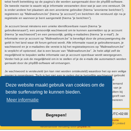
tekst heeft betrekking op de pagina’s die worden aangemaakt door de phpBB-software.
De tweede manier is waarin wij je informatie verzamelen door wat je aan ons verstuurt. Dit
is onder andere het plaatsen als een anonieme gebruiker (hierna “anonieme berichten”),
registreren op “Malinwaforum.be” (hierna “je account”) en berichten die verstuurd zijn na je
registratie en wanneer je bent aangemeld (hierna “je berichten”).
Je account bevat minstens een unieke identificeerbare naam (hierna “je
gebruikersnaam”), een persoonlijk wachtwoord om te kunnen aanmelden op je account
(hierna “je wachtwoord”) en een persoonlijk, geldig e-mailadres (hierna “je e-mail”). Je
informatie voor je account op “Malinwaforum.be” is beveiligd door de privacywetgeving die
geldt in het land waar dit forum gehost wordt. Alle informatie naast je gebruikersnaam, je
wachtwoord en je e-mailadres die vereist is bij het registratieproces op “Malinwaforum.be”
is verplicht of optioneel, dat is een keuze van “Malinwaforum.be”. Je hebt altijd zelf de
mogelijkheid te bepalen welke informatie van je account openbaar wordt weergegeven.
Verder heb je ook de mogelijkheid om in te stellen of je de e-mails die automatisch worden
gemaakt door de phpBB-software wil ontvangen.
Je wachtwoord is versleuteld (en kan niet worden ontsleuteld) waardoor het op een veilige
manier is opgeslagen. Toch is het niet aan te raden dat je hetzelfde wachtwoord gebruikt
op meerdere websites. Je wachtwoord is het middel waarmee je op je account op
“Malinwaforum.be” kan aanmelden, bewaar het dus veilig en geef het nooit aan iemand
Deze website maakt gebruik van cookies om de
van Malinwaforum.be”, phpBB of een andere derde partij. Als je het wachtwoord van je
beste surfervaring te kunnen bieden.
account bent vergeten, kun je de “Ik ben mijn wachtwoord vergeten”-optie gebruiken bij
het aanmeldvenster. Dit proces vereist dat je gebruikersnaam en e-mailadres opgeeft van
Meer informatie
je gebruikersaccount, waarna de phpBB-software een nieuw wachtwoord zal genereren
en zal opsturen naar het e-mailadres, zodat je je opnieuw kunt aanmelden.
Forumoverzicht
Verwijder cookies
Alle tijden zijn
UTC+02:00
Begrepen!
Hosted by
Aviation24.be - Latest News & Breaking Stories - Discussion Forums
Style developer by
forum tricolor
,
Powered by
phpBB
® Forum Software © phpBB Limited
Nederlandse vertaling door
phpBB.nl
.