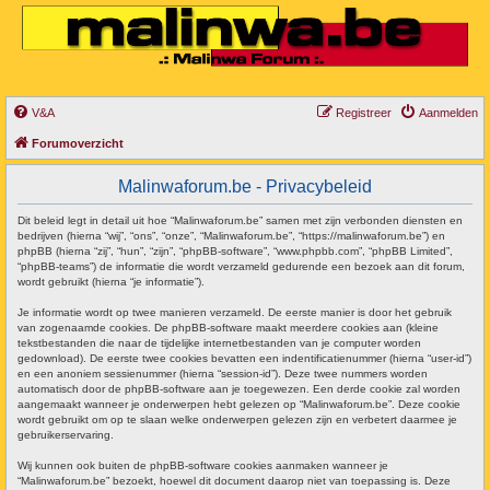
V&A
Registreer
Aanmelden
Forumoverzicht
Malinwaforum.be - Privacybeleid
Dit beleid legt in detail uit hoe “Malinwaforum.be” samen met zijn verbonden diensten en
bedrijven (hierna “wij”, “ons”, “onze”, “Malinwaforum.be”, “https://malinwaforum.be”) en
phpBB (hierna “zij”, “hun”, “zijn”, “phpBB-software”, “www.phpbb.com”, “phpBB Limited”,
“phpBB-teams”) de informatie die wordt verzameld gedurende een bezoek aan dit forum,
wordt gebruikt (hierna “je informatie”).
Je informatie wordt op twee manieren verzameld. De eerste manier is door het gebruik
van zogenaamde cookies. De phpBB-software maakt meerdere cookies aan (kleine
tekstbestanden die naar de tijdelijke internetbestanden van je computer worden
gedownload). De eerste twee cookies bevatten een indentificatienummer (hierna “user-id”)
en een anoniem sessienummer (hierna “session-id”). Deze twee nummers worden
automatisch door de phpBB-software aan je toegewezen. Een derde cookie zal worden
aangemaakt wanneer je onderwerpen hebt gelezen op “Malinwaforum.be”. Deze cookie
wordt gebruikt om op te slaan welke onderwerpen gelezen zijn en verbetert daarmee je
gebruikerservaring.
Wij kunnen ook buiten de phpBB-software cookies aanmaken wanneer je
“Malinwaforum.be” bezoekt, hoewel dit document daarop niet van toepassing is. Deze