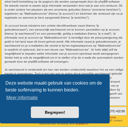
tekst heeft betrekking op de pagina’s die worden aangemaakt door de phpBB-software.
De tweede manier is waarin wij je informatie verzamelen door wat je aan ons verstuurt. Dit
is onder andere het plaatsen als een anonieme gebruiker (hierna “anonieme berichten”),
registreren op “Malinwaforum.be” (hierna “je account”) en berichten die verstuurd zijn na je
registratie en wanneer je bent aangemeld (hierna “je berichten”).
Je account bevat minstens een unieke identificeerbare naam (hierna “je
gebruikersnaam”), een persoonlijk wachtwoord om te kunnen aanmelden op je account
(hierna “je wachtwoord”) en een persoonlijk, geldig e-mailadres (hierna “je e-mail”). Je
informatie voor je account op “Malinwaforum.be” is beveiligd door de privacywetgeving die
geldt in het land waar dit forum gehost wordt. Alle informatie naast je gebruikersnaam, je
wachtwoord en je e-mailadres die vereist is bij het registratieproces op “Malinwaforum.be”
is verplicht of optioneel, dat is een keuze van “Malinwaforum.be”. Je hebt altijd zelf de
mogelijkheid te bepalen welke informatie van je account openbaar wordt weergegeven.
Verder heb je ook de mogelijkheid om in te stellen of je de e-mails die automatisch worden
gemaakt door de phpBB-software wil ontvangen.
Je wachtwoord is versleuteld (en kan niet worden ontsleuteld) waardoor het op een veilige
manier is opgeslagen. Toch is het niet aan te raden dat je hetzelfde wachtwoord gebruikt
op meerdere websites. Je wachtwoord is het middel waarmee je op je account op
“Malinwaforum.be” kan aanmelden, bewaar het dus veilig en geef het nooit aan iemand
Deze website maakt gebruik van cookies om de
van Malinwaforum.be”, phpBB of een andere derde partij. Als je het wachtwoord van je
beste surfervaring te kunnen bieden.
account bent vergeten, kun je de “Ik ben mijn wachtwoord vergeten”-optie gebruiken bij
het aanmeldvenster. Dit proces vereist dat je gebruikersnaam en e-mailadres opgeeft van
Meer informatie
je gebruikersaccount, waarna de phpBB-software een nieuw wachtwoord zal genereren
en zal opsturen naar het e-mailadres, zodat je je opnieuw kunt aanmelden.
Forumoverzicht
Verwijder cookies
Alle tijden zijn
UTC+02:00
Begrepen!
Hosted by
Aviation24.be - Latest News & Breaking Stories - Discussion Forums
Style developer by
forum tricolor
,
Powered by
phpBB
® Forum Software © phpBB Limited
Nederlandse vertaling door
phpBB.nl
.