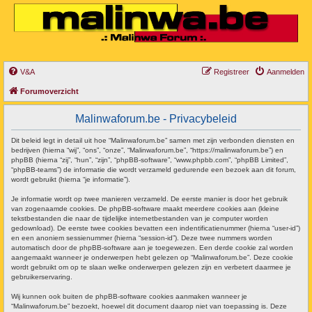
V&A
Registreer
Aanmelden
Forumoverzicht
Malinwaforum.be - Privacybeleid
Dit beleid legt in detail uit hoe “Malinwaforum.be” samen met zijn verbonden diensten en
bedrijven (hierna “wij”, “ons”, “onze”, “Malinwaforum.be”, “https://malinwaforum.be”) en
phpBB (hierna “zij”, “hun”, “zijn”, “phpBB-software”, “www.phpbb.com”, “phpBB Limited”,
“phpBB-teams”) de informatie die wordt verzameld gedurende een bezoek aan dit forum,
wordt gebruikt (hierna “je informatie”).
Je informatie wordt op twee manieren verzameld. De eerste manier is door het gebruik
van zogenaamde cookies. De phpBB-software maakt meerdere cookies aan (kleine
tekstbestanden die naar de tijdelijke internetbestanden van je computer worden
gedownload). De eerste twee cookies bevatten een indentificatienummer (hierna “user-id”)
en een anoniem sessienummer (hierna “session-id”). Deze twee nummers worden
automatisch door de phpBB-software aan je toegewezen. Een derde cookie zal worden
aangemaakt wanneer je onderwerpen hebt gelezen op “Malinwaforum.be”. Deze cookie
wordt gebruikt om op te slaan welke onderwerpen gelezen zijn en verbetert daarmee je
gebruikerservaring.
Wij kunnen ook buiten de phpBB-software cookies aanmaken wanneer je
“Malinwaforum.be” bezoekt, hoewel dit document daarop niet van toepassing is. Deze