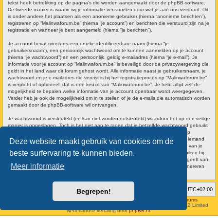
tekst heeft betrekking op de pagina’s die worden aangemaakt door de phpBB-software.
De tweede manier is waarin wij je informatie verzamelen door wat je aan ons verstuurt. Dit
is onder andere het plaatsen als een anonieme gebruiker (hierna “anonieme berichten”),
registreren op “Malinwaforum.be” (hierna “je account”) en berichten die verstuurd zijn na je
registratie en wanneer je bent aangemeld (hierna “je berichten”).
Je account bevat minstens een unieke identificeerbare naam (hierna “je
gebruikersnaam”), een persoonlijk wachtwoord om te kunnen aanmelden op je account
(hierna “je wachtwoord”) en een persoonlijk, geldig e-mailadres (hierna “je e-mail”). Je
informatie voor je account op “Malinwaforum.be” is beveiligd door de privacywetgeving die
geldt in het land waar dit forum gehost wordt. Alle informatie naast je gebruikersnaam, je
wachtwoord en je e-mailadres die vereist is bij het registratieproces op “Malinwaforum.be”
is verplicht of optioneel, dat is een keuze van “Malinwaforum.be”. Je hebt altijd zelf de
mogelijkheid te bepalen welke informatie van je account openbaar wordt weergegeven.
Verder heb je ook de mogelijkheid om in te stellen of je de e-mails die automatisch worden
gemaakt door de phpBB-software wil ontvangen.
Je wachtwoord is versleuteld (en kan niet worden ontsleuteld) waardoor het op een veilige
manier is opgeslagen. Toch is het niet aan te raden dat je hetzelfde wachtwoord gebruikt
op meerdere websites. Je wachtwoord is het middel waarmee je op je account op
“Malinwaforum.be” kan aanmelden, bewaar het dus veilig en geef het nooit aan iemand
Deze website maakt gebruik van cookies om de
van Malinwaforum.be”, phpBB of een andere derde partij. Als je het wachtwoord van je
beste surfervaring te kunnen bieden.
account bent vergeten, kun je de “Ik ben mijn wachtwoord vergeten”-optie gebruiken bij
het aanmeldvenster. Dit proces vereist dat je gebruikersnaam en e-mailadres opgeeft van
Meer informatie
je gebruikersaccount, waarna de phpBB-software een nieuw wachtwoord zal genereren
en zal opsturen naar het e-mailadres, zodat je je opnieuw kunt aanmelden.
Forumoverzicht
Verwijder cookies
Alle tijden zijn
UTC+02:00
Begrepen!
Hosted by
Aviation24.be - Latest News & Breaking Stories - Discussion Forums
Style developer by
forum tricolor
,
Powered by
phpBB
® Forum Software © phpBB Limited
Nederlandse vertaling door
phpBB.nl
.