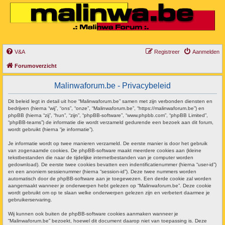
V&A
Registreer
Aanmelden
Forumoverzicht
Malinwaforum.be - Privacybeleid
Dit beleid legt in detail uit hoe “Malinwaforum.be” samen met zijn verbonden diensten en
bedrijven (hierna “wij”, “ons”, “onze”, “Malinwaforum.be”, “https://malinwaforum.be”) en
phpBB (hierna “zij”, “hun”, “zijn”, “phpBB-software”, “www.phpbb.com”, “phpBB Limited”,
“phpBB-teams”) de informatie die wordt verzameld gedurende een bezoek aan dit forum,
wordt gebruikt (hierna “je informatie”).
Je informatie wordt op twee manieren verzameld. De eerste manier is door het gebruik
van zogenaamde cookies. De phpBB-software maakt meerdere cookies aan (kleine
tekstbestanden die naar de tijdelijke internetbestanden van je computer worden
gedownload). De eerste twee cookies bevatten een indentificatienummer (hierna “user-id”)
en een anoniem sessienummer (hierna “session-id”). Deze twee nummers worden
automatisch door de phpBB-software aan je toegewezen. Een derde cookie zal worden
aangemaakt wanneer je onderwerpen hebt gelezen op “Malinwaforum.be”. Deze cookie
wordt gebruikt om op te slaan welke onderwerpen gelezen zijn en verbetert daarmee je
gebruikerservaring.
Wij kunnen ook buiten de phpBB-software cookies aanmaken wanneer je
“Malinwaforum.be” bezoekt, hoewel dit document daarop niet van toepassing is. Deze