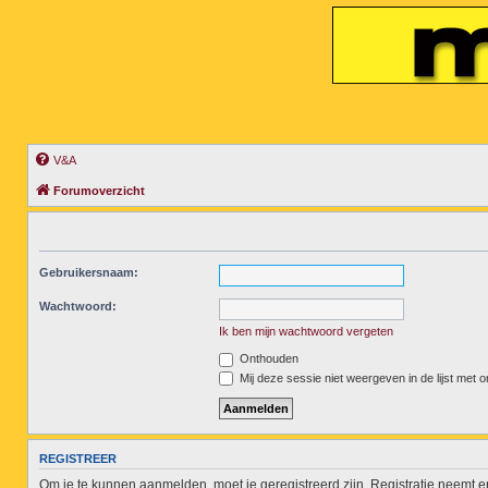
V&A
Forumoverzicht
Gebruikersnaam:
Wachtwoord:
Ik ben mijn wachtwoord vergeten
Onthouden
Mij deze sessie niet weergeven in de lijst met o
REGISTREER
Om je te kunnen aanmelden, moet je geregistreerd zijn. Registratie neemt 