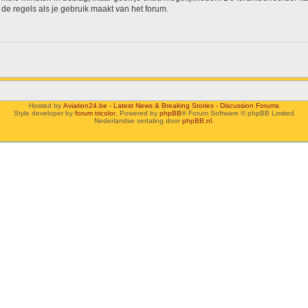
de regels als je gebruik maakt van het forum.
Hosted by
Aviation24.be - Latest News & Breaking Stories - Discussion Forums
Style developer by
forum tricolor
,
Powered by
phpBB
® Forum Software © phpBB Limited
Nederlandse vertaling door
phpBB.nl
.