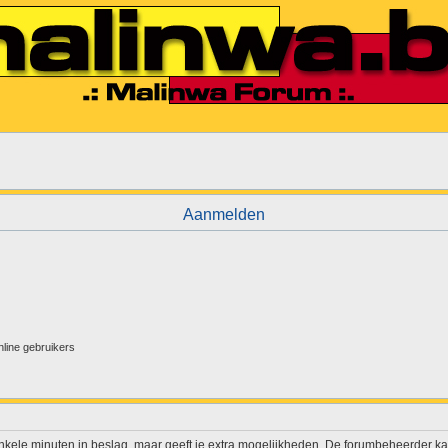
Aanmelden
nline gebruikers
enkele minuten in beslag, maar geeft je extra mogelijkheden. De forumbeheerder ka