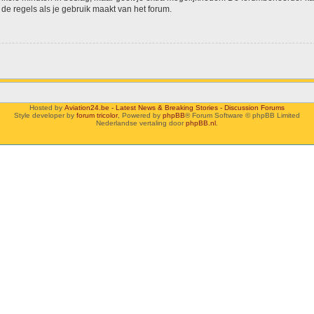
de regels als je gebruik maakt van het forum.
Hosted by
Aviation24.be - Latest News & Breaking Stories - Discussion Forums
Style developer by
forum tricolor
,
Powered by
phpBB
® Forum Software © phpBB Limited
Nederlandse vertaling door
phpBB.nl
.