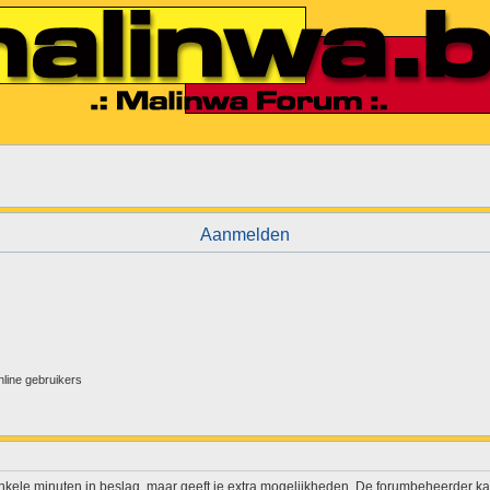
Aanmelden
nline gebruikers
enkele minuten in beslag, maar geeft je extra mogelijkheden. De forumbeheerder ka