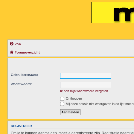
V&A
Forumoverzicht
Gebruikersnaam:
Wachtwoord:
Ik ben mijn wachtwoord vergeten
Onthouden
Mij deze sessie niet weergeven in de lijst met o
REGISTREER
Om je te kunnen aanmelden, moet je geregistreerd zijn. Registratie neemt 