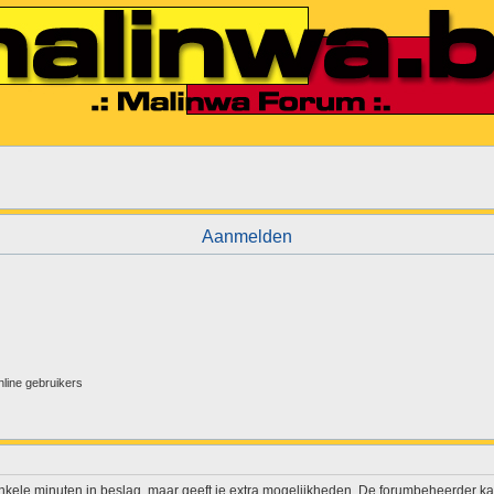
Aanmelden
nline gebruikers
enkele minuten in beslag, maar geeft je extra mogelijkheden. De forumbeheerder ka