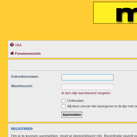
V&A
Forumoverzicht
Gebruikersnaam:
Wachtwoord:
Ik ben mijn wachtwoord vergeten
Onthouden
Mij deze sessie niet weergeven in de lijst met o
REGISTREER
Om je te kunnen aanmelden, moet je geregistreerd zijn. Registratie neemt 