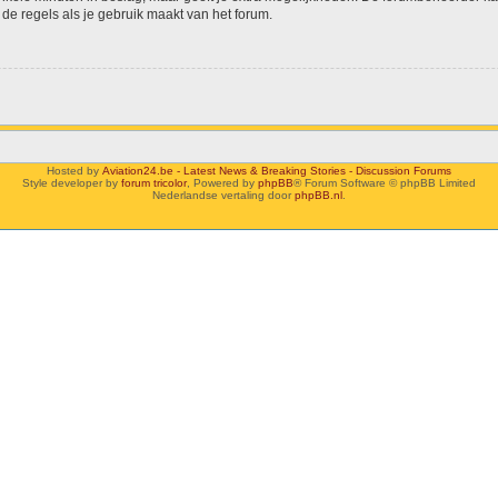
de regels als je gebruik maakt van het forum.
Hosted by
Aviation24.be - Latest News & Breaking Stories - Discussion Forums
Style developer by
forum tricolor
,
Powered by
phpBB
® Forum Software © phpBB Limited
Nederlandse vertaling door
phpBB.nl
.