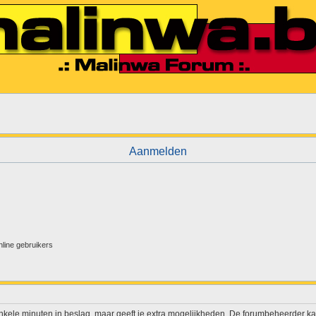
Aanmelden
nline gebruikers
enkele minuten in beslag, maar geeft je extra mogelijkheden. De forumbeheerder ka