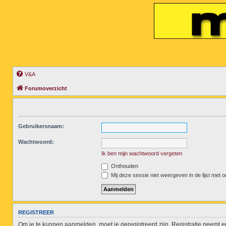
V&A
Forumoverzicht
Gebruikersnaam:
Wachtwoord:
Ik ben mijn wachtwoord vergeten
Onthouden
Mij deze sessie niet weergeven in de lijst met o
REGISTREER
Om je te kunnen aanmelden, moet je geregistreerd zijn. Registratie neemt 