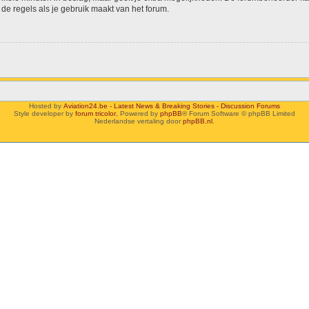
de regels als je gebruik maakt van het forum.
Hosted by
Aviation24.be - Latest News & Breaking Stories - Discussion Forums
Style developer by
forum tricolor
,
Powered by
phpBB
® Forum Software © phpBB Limited
Nederlandse vertaling door
phpBB.nl
.