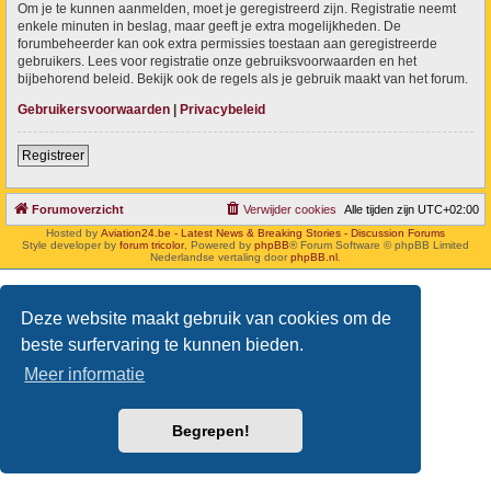
Om je te kunnen aanmelden, moet je geregistreerd zijn. Registratie neemt
enkele minuten in beslag, maar geeft je extra mogelijkheden. De
forumbeheerder kan ook extra permissies toestaan aan geregistreerde
gebruikers. Lees voor registratie onze gebruiksvoorwaarden en het
bijbehorend beleid. Bekijk ook de regels als je gebruik maakt van het forum.
Gebruikersvoorwaarden
|
Privacybeleid
Registreer
Forumoverzicht
Verwijder cookies
Alle tijden zijn
UTC+02:00
Hosted by
Aviation24.be - Latest News & Breaking Stories - Discussion Forums
Style developer by
forum tricolor
,
Powered by
phpBB
® Forum Software © phpBB Limited
Nederlandse vertaling door
phpBB.nl
.
Deze website maakt gebruik van cookies om de
beste surfervaring te kunnen bieden.
Meer informatie
Begrepen!