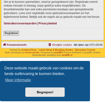
Om je te kunnen aanmelden, moet je geregistreerd zijn. Registratie neemt
enkele minuten in beslag, maar geeft je extra mogelijkheden. De
forumbeheerder kan ook extra permissies toestaan aan geregistreerde
gebruikers. Lees voor registratie onze gebruiksvoorwaarden en het
bijbehorend beleid. Bekijk ook de regels als je gebruik maakt van het forum.
Gebruikersvoorwaarden
|
Privacybeleid
Registreer
Forumoverzicht
Verwijder cookies
Alle tijden zijn
UTC+02:00
Hosted by
Aviation24.be - Latest News & Breaking Stories - Discussion Forums
Style developer by
forum tricolor
,
Powered by
phpBB
® Forum Software © phpBB Limited
Nederlandse vertaling door
phpBB.nl
.
Deze website maakt gebruik van cookies om de
beste surfervaring te kunnen bieden.
Meer informatie
Begrepen!