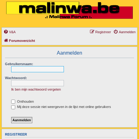
V&A
Registreer
Aanmelden
Forumoverzicht
Aanmelden
Gebruikersnaam:
Wachtwoord:
Ik ben mijn wachtwoord vergeten
Onthouden
Mij deze sessie niet weergeven in de lijst met online gebruikers
REGISTREER