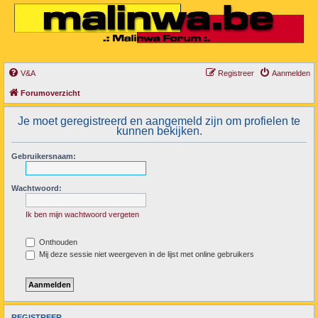
V&A
Registreer
Aanmelden
Forumoverzicht
Je moet geregistreerd en aangemeld zijn om profielen te
kunnen bekijken.
Gebruikersnaam:
Wachtwoord:
Ik ben mijn wachtwoord vergeten
Onthouden
Mij deze sessie niet weergeven in de lijst met online gebruikers
REGISTREER