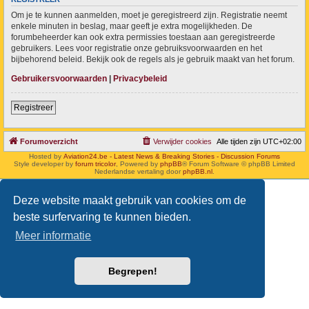
Om je te kunnen aanmelden, moet je geregistreerd zijn. Registratie neemt
enkele minuten in beslag, maar geeft je extra mogelijkheden. De
forumbeheerder kan ook extra permissies toestaan aan geregistreerde
gebruikers. Lees voor registratie onze gebruiksvoorwaarden en het
bijbehorend beleid. Bekijk ook de regels als je gebruik maakt van het forum.
Gebruikersvoorwaarden
|
Privacybeleid
Registreer
Forumoverzicht
Verwijder cookies
Alle tijden zijn
UTC+02:00
Hosted by
Aviation24.be - Latest News & Breaking Stories - Discussion Forums
Style developer by
forum tricolor
,
Powered by
phpBB
® Forum Software © phpBB Limited
Nederlandse vertaling door
phpBB.nl
.
Deze website maakt gebruik van cookies om de
beste surfervaring te kunnen bieden.
Meer informatie
Begrepen!