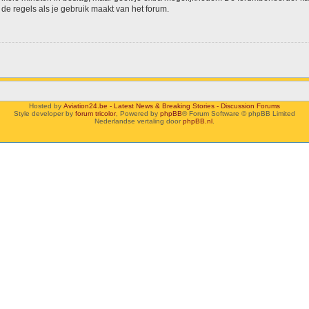
de regels als je gebruik maakt van het forum.
Hosted by
Aviation24.be - Latest News & Breaking Stories - Discussion Forums
Style developer by
forum tricolor
,
Powered by
phpBB
® Forum Software © phpBB Limited
Nederlandse vertaling door
phpBB.nl
.