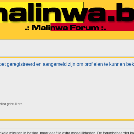
et geregistreerd en aangemeld zijn om profielen te kunnen bek
nline gebruikers
enkele minuten in beslag, maar geeft je extra mogelijkheden. De forumbeheerder ka