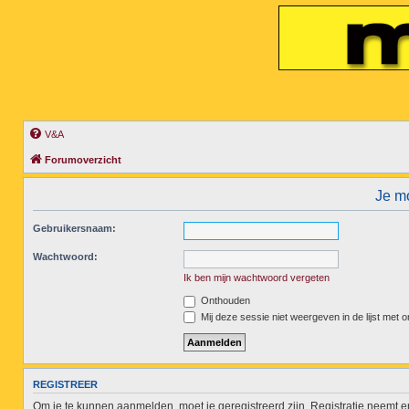
V&A
Forumoverzicht
Je mo
Gebruikersnaam:
Wachtwoord:
Ik ben mijn wachtwoord vergeten
Onthouden
Mij deze sessie niet weergeven in de lijst met o
REGISTREER
Om je te kunnen aanmelden, moet je geregistreerd zijn. Registratie neemt 