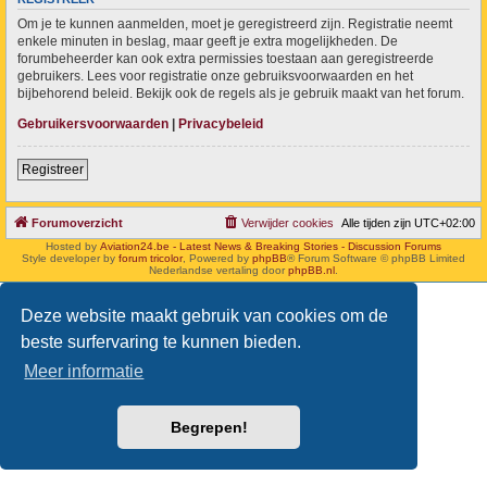
Om je te kunnen aanmelden, moet je geregistreerd zijn. Registratie neemt
enkele minuten in beslag, maar geeft je extra mogelijkheden. De
forumbeheerder kan ook extra permissies toestaan aan geregistreerde
gebruikers. Lees voor registratie onze gebruiksvoorwaarden en het
bijbehorend beleid. Bekijk ook de regels als je gebruik maakt van het forum.
Gebruikersvoorwaarden
|
Privacybeleid
Registreer
Forumoverzicht
Verwijder cookies
Alle tijden zijn
UTC+02:00
Hosted by
Aviation24.be - Latest News & Breaking Stories - Discussion Forums
Style developer by
forum tricolor
,
Powered by
phpBB
® Forum Software © phpBB Limited
Nederlandse vertaling door
phpBB.nl
.
Deze website maakt gebruik van cookies om de
beste surfervaring te kunnen bieden.
Meer informatie
Begrepen!