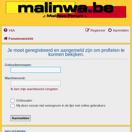
V&A
Registreer
Aanmelden
Forumoverzicht
Je moet geregistreerd en aangemeld zijn om profielen te
kunnen bekijken.
Gebruikersnaam:
Wachtwoord:
Ik ben mijn wachtwoord vergeten
Onthouden
Mij deze sessie niet weergeven in de lijst met online gebruikers
REGISTREER