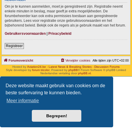
Om je te kunnen aanmelden, moet je geregistreerd zijn. Registratie neemt
enkele minuten in beslag, maar geeft je extra mogelijkheden. De
forumbeheerder kan ook extra permissies toestaan aan geregistreerde
gebruikers. Lees voor registratie onze gebruiksvoorwaarden en het
bijbehorend beleid. Bekijk ook de regels als je gebruik maakt van het forum.
Gebruikersvoorwaarden
|
Privacybeleid
Registreer
Forumoverzicht
Verwijder cookies
Alle tijden zijn
UTC+02:00
Hosted by
Aviation24.be - Latest News & Breaking Stories - Discussion Forums
Style developer by
forum tricolor
,
Powered by
phpBB
® Forum Software © phpBB Limited
Nederlandse vertaling door
phpBB.nl
.
Deze website maakt gebruik van cookies om de
beste surfervaring te kunnen bieden.
Meer informatie
Begrepen!