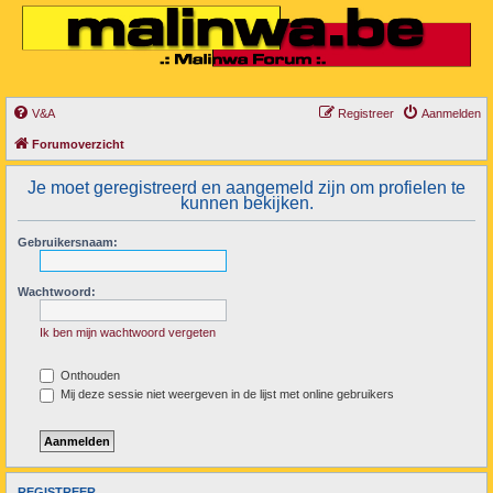
V&A
Registreer
Aanmelden
Forumoverzicht
Je moet geregistreerd en aangemeld zijn om profielen te
kunnen bekijken.
Gebruikersnaam:
Wachtwoord:
Ik ben mijn wachtwoord vergeten
Onthouden
Mij deze sessie niet weergeven in de lijst met online gebruikers
REGISTREER