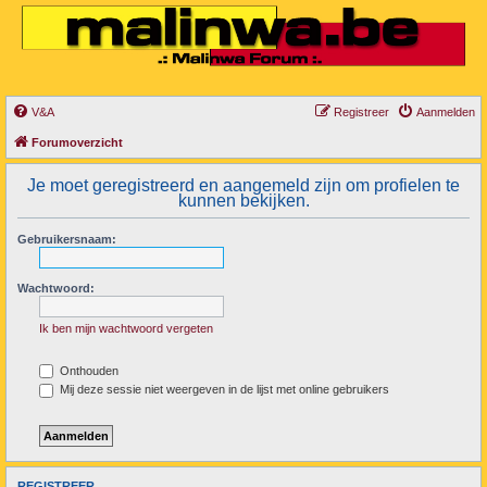
V&A
Registreer
Aanmelden
Forumoverzicht
Je moet geregistreerd en aangemeld zijn om profielen te
kunnen bekijken.
Gebruikersnaam:
Wachtwoord:
Ik ben mijn wachtwoord vergeten
Onthouden
Mij deze sessie niet weergeven in de lijst met online gebruikers
REGISTREER