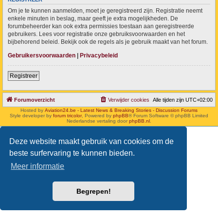
Om je te kunnen aanmelden, moet je geregistreerd zijn. Registratie neemt
enkele minuten in beslag, maar geeft je extra mogelijkheden. De
forumbeheerder kan ook extra permissies toestaan aan geregistreerde
gebruikers. Lees voor registratie onze gebruiksvoorwaarden en het
bijbehorend beleid. Bekijk ook de regels als je gebruik maakt van het forum.
Gebruikersvoorwaarden
|
Privacybeleid
Registreer
Forumoverzicht
Verwijder cookies
Alle tijden zijn
UTC+02:00
Hosted by
Aviation24.be - Latest News & Breaking Stories - Discussion Forums
Style developer by
forum tricolor
,
Powered by
phpBB
® Forum Software © phpBB Limited
Nederlandse vertaling door
phpBB.nl
.
Deze website maakt gebruik van cookies om de
beste surfervaring te kunnen bieden.
Meer informatie
Begrepen!