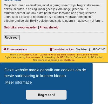
Om je te kunnen aanmelden, moet je geregistreerd zijn. Registratie neemt
enkele minuten in beslag, maar geeft je extra mogelijkheden. De
forumbeheerder kan ook extra permissies toestaan aan geregistreerde
gebruikers. Lees voor registratie onze gebruiksvoorwaarden en het
bijbehorend beleid. Bekijk ook de regels als je gebruik maakt van het forum.
Gebruikersvoorwaarden
|
Privacybeleid
Registreer
Forumoverzicht
Verwijder cookies
Alle tijden zijn
UTC+02:00
Hosted by
Aviation24.be - Latest News & Breaking Stories - Discussion Forums
Style developer by
forum tricolor
,
Powered by
phpBB
® Forum Software © phpBB Limited
Nederlandse vertaling door
phpBB.nl
.
Deze website maakt gebruik van cookies om de
beste surfervaring te kunnen bieden.
Meer informatie
Begrepen!