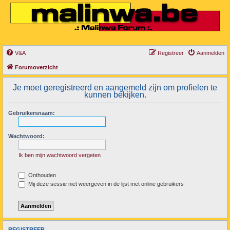
V&A
Registreer
Aanmelden
Forumoverzicht
Je moet geregistreerd en aangemeld zijn om profielen te
kunnen bekijken.
Gebruikersnaam:
Wachtwoord:
Ik ben mijn wachtwoord vergeten
Onthouden
Mij deze sessie niet weergeven in de lijst met online gebruikers
REGISTREER