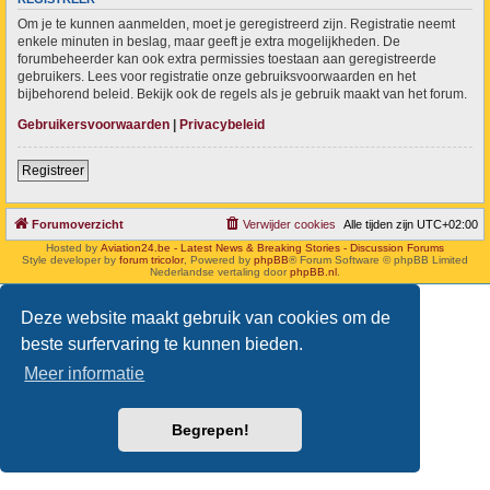
Om je te kunnen aanmelden, moet je geregistreerd zijn. Registratie neemt
enkele minuten in beslag, maar geeft je extra mogelijkheden. De
forumbeheerder kan ook extra permissies toestaan aan geregistreerde
gebruikers. Lees voor registratie onze gebruiksvoorwaarden en het
bijbehorend beleid. Bekijk ook de regels als je gebruik maakt van het forum.
Gebruikersvoorwaarden
|
Privacybeleid
Registreer
Forumoverzicht
Verwijder cookies
Alle tijden zijn
UTC+02:00
Hosted by
Aviation24.be - Latest News & Breaking Stories - Discussion Forums
Style developer by
forum tricolor
,
Powered by
phpBB
® Forum Software © phpBB Limited
Nederlandse vertaling door
phpBB.nl
.
Deze website maakt gebruik van cookies om de
beste surfervaring te kunnen bieden.
Meer informatie
Begrepen!