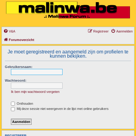
V&A
Registreer
Aanmelden
Forumoverzicht
Je moet geregistreerd en aangemeld zijn om profielen te
kunnen bekijken.
Gebruikersnaam:
Wachtwoord:
Ik ben mijn wachtwoord vergeten
Onthouden
Mij deze sessie niet weergeven in de lijst met online gebruikers
REGISTREER