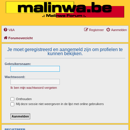
V&A
Registreer
Aanmelden
Forumoverzicht
Je moet geregistreerd en aangemeld zijn om profielen te
kunnen bekijken.
Gebruikersnaam:
Wachtwoord:
Ik ben mijn wachtwoord vergeten
Onthouden
Mij deze sessie niet weergeven in de lijst met online gebruikers
REGISTREER