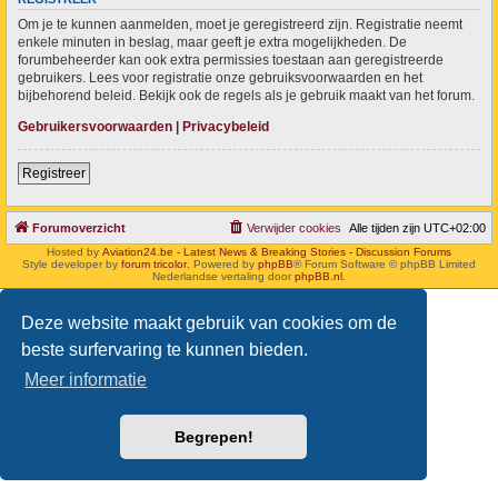
Om je te kunnen aanmelden, moet je geregistreerd zijn. Registratie neemt
enkele minuten in beslag, maar geeft je extra mogelijkheden. De
forumbeheerder kan ook extra permissies toestaan aan geregistreerde
gebruikers. Lees voor registratie onze gebruiksvoorwaarden en het
bijbehorend beleid. Bekijk ook de regels als je gebruik maakt van het forum.
Gebruikersvoorwaarden
|
Privacybeleid
Registreer
Forumoverzicht
Verwijder cookies
Alle tijden zijn
UTC+02:00
Hosted by
Aviation24.be - Latest News & Breaking Stories - Discussion Forums
Style developer by
forum tricolor
,
Powered by
phpBB
® Forum Software © phpBB Limited
Nederlandse vertaling door
phpBB.nl
.
Deze website maakt gebruik van cookies om de
beste surfervaring te kunnen bieden.
Meer informatie
Begrepen!