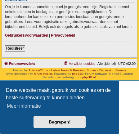
Om je te kunnen aanmelden, moet je geregistreerd zijn. Registratie neemt
enkele minuten in beslag, maar geeft je extra mogelijkheden. De
forumbeheerder kan ook extra permissies toestaan aan geregistreerde
gebruikers. Lees voor registratie onze gebruiksvoorwaarden en het
bijbehorend beleid. Bekijk ook de regels als je gebruik maakt van het forum.
Gebruikersvoorwaarden
|
Privacybeleid
Registreer
Forumoverzicht
Verwijder cookies
Alle tijden zijn
UTC+02:00
Hosted by
Aviation24.be - Latest News & Breaking Stories - Discussion Forums
Style developer by
forum tricolor
,
Powered by
phpBB
® Forum Software © phpBB Limited
Nederlandse vertaling door
phpBB.nl
.
Deze website maakt gebruik van cookies om de
beste surfervaring te kunnen bieden.
Meer informatie
Begrepen!