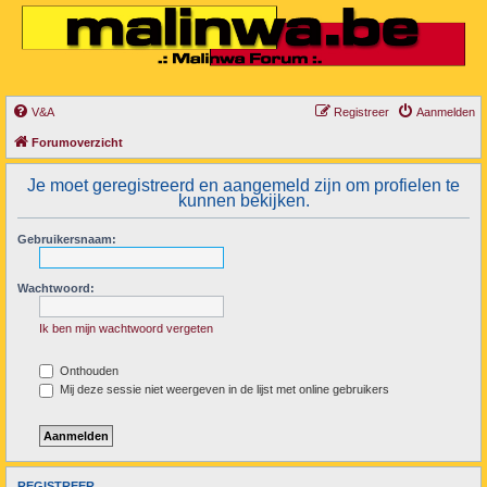
V&A
Registreer
Aanmelden
Forumoverzicht
Je moet geregistreerd en aangemeld zijn om profielen te
kunnen bekijken.
Gebruikersnaam:
Wachtwoord:
Ik ben mijn wachtwoord vergeten
Onthouden
Mij deze sessie niet weergeven in de lijst met online gebruikers
REGISTREER