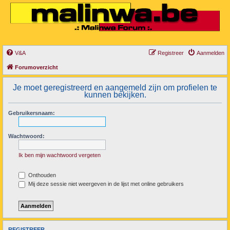
V&A
Registreer
Aanmelden
Forumoverzicht
Je moet geregistreerd en aangemeld zijn om profielen te
kunnen bekijken.
Gebruikersnaam:
Wachtwoord:
Ik ben mijn wachtwoord vergeten
Onthouden
Mij deze sessie niet weergeven in de lijst met online gebruikers
REGISTREER