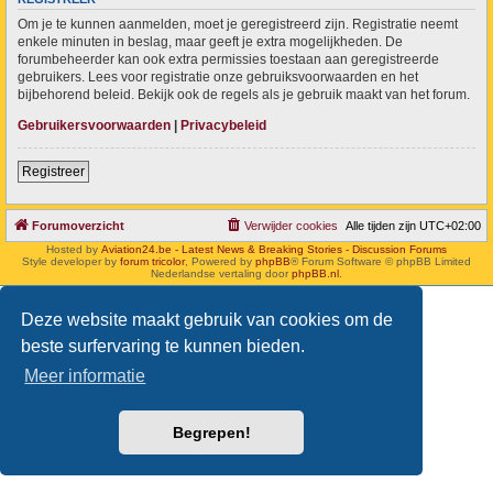
Om je te kunnen aanmelden, moet je geregistreerd zijn. Registratie neemt
enkele minuten in beslag, maar geeft je extra mogelijkheden. De
forumbeheerder kan ook extra permissies toestaan aan geregistreerde
gebruikers. Lees voor registratie onze gebruiksvoorwaarden en het
bijbehorend beleid. Bekijk ook de regels als je gebruik maakt van het forum.
Gebruikersvoorwaarden
|
Privacybeleid
Registreer
Forumoverzicht
Verwijder cookies
Alle tijden zijn
UTC+02:00
Hosted by
Aviation24.be - Latest News & Breaking Stories - Discussion Forums
Style developer by
forum tricolor
,
Powered by
phpBB
® Forum Software © phpBB Limited
Nederlandse vertaling door
phpBB.nl
.
Deze website maakt gebruik van cookies om de
beste surfervaring te kunnen bieden.
Meer informatie
Begrepen!