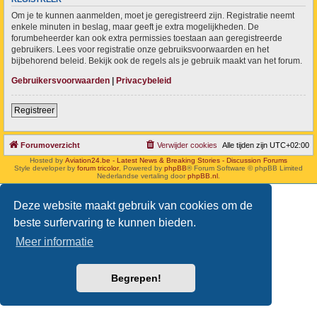
Om je te kunnen aanmelden, moet je geregistreerd zijn. Registratie neemt
enkele minuten in beslag, maar geeft je extra mogelijkheden. De
forumbeheerder kan ook extra permissies toestaan aan geregistreerde
gebruikers. Lees voor registratie onze gebruiksvoorwaarden en het
bijbehorend beleid. Bekijk ook de regels als je gebruik maakt van het forum.
Gebruikersvoorwaarden
|
Privacybeleid
Registreer
Forumoverzicht
Verwijder cookies
Alle tijden zijn
UTC+02:00
Hosted by
Aviation24.be - Latest News & Breaking Stories - Discussion Forums
Style developer by
forum tricolor
,
Powered by
phpBB
® Forum Software © phpBB Limited
Nederlandse vertaling door
phpBB.nl
.
Deze website maakt gebruik van cookies om de
beste surfervaring te kunnen bieden.
Meer informatie
Begrepen!