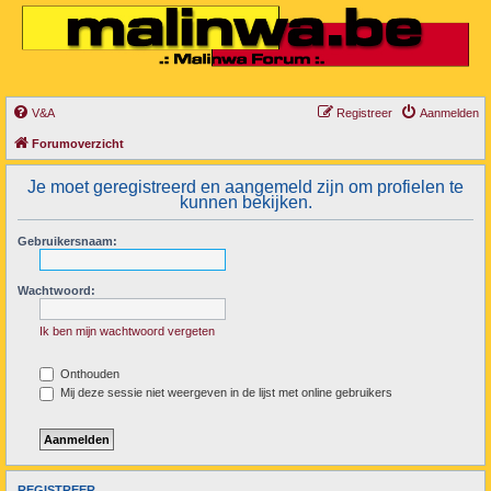
V&A
Registreer
Aanmelden
Forumoverzicht
Je moet geregistreerd en aangemeld zijn om profielen te
kunnen bekijken.
Gebruikersnaam:
Wachtwoord:
Ik ben mijn wachtwoord vergeten
Onthouden
Mij deze sessie niet weergeven in de lijst met online gebruikers
REGISTREER